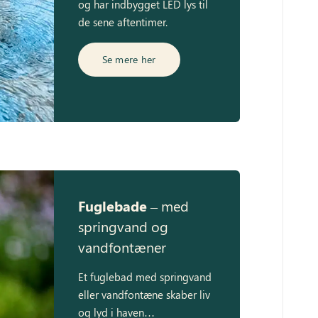
og har indbygget LED lys til
de sene aftentimer.
Se mere her
Fuglebade
– med
springvand og
vandfontæner
Et fuglebad med springvand
eller vandfontæne skaber liv
og lyd i haven…