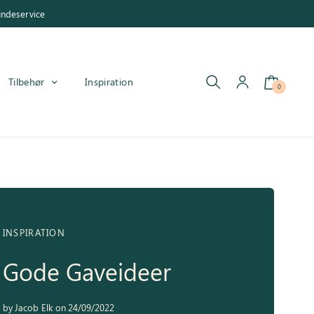
undeservice
Tilbehør
Inspiration
0
INSPIRATION
Gode Gaveideer
by
Jacob Elk
on
24/09/2022