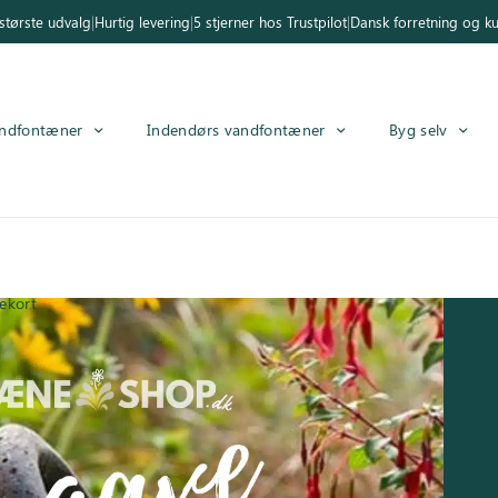
tørste udvalg
|
Hurtig levering
|
5 stjerner hos Trustpilot
|
Dansk forretning og k
ndfontæner
Indendørs vandfontæner
Byg selv
ekort