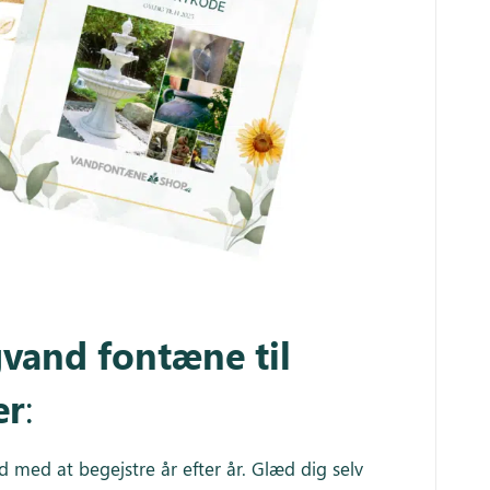
gvand fontæne til
er
:
ed med at begejstre år efter år. Glæd dig selv