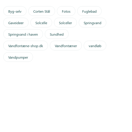
Byg-selv
Corten Stål
Fotos
Fuglebad
Gaveideer
Solcelle
Solceller
Springvand
Springvand i haven
Sundhed
Vandfontæne-shop.dk
Vandfontæner
vandløb
Vandpumper