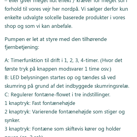
forhold til vores vejr her nordpå. Vi sælger derfor kun
enkelte udvalgte solcelle baserede produkter i vores
shop og som vi kan anbefale.
Pumpen er let at styre med den tilhørende
fjernbetjening:
A: Timerfunktion til drift i 1, 2, 3, 4-timer. (Hvor det
første tryk på knappen modsvarer 1 time osv.)
B: LED belysningen startes op og tændes så ved
skumring på grund af det indbyggede skumringsrelæ.
C: Regulerer fontæne-flowet i tre indstillinger.
1 knaptryk: Fast fontænehøjde
2 knaptryk: Varierende fontænehøjde som stiger og
synker.
3 knaptryk: Fontæne som skiftevis kører og holder
pause (ca. 2 sek).