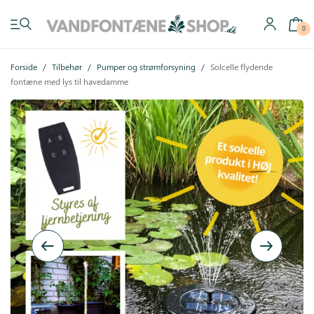
0
Forside
/
Tilbehør
/
Pumper og strømforsyning
/
Solcelle flydende
fontæne med lys til havedamme
Have vandfontæner
Indendørs vandfontæner
Byg selv
Tilbehør
Inspiration
Køb gavekort