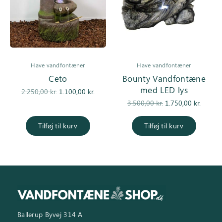
Have vandfontæner
Have vandfontæner
Ceto
Bounty Vandfontæne
med LED lys
Den
Den
2.250,00
kr.
1.100,00
kr.
oprindelige
aktuelle pris
Den
De
3.500,00
kr.
1.750,00
kr.
pris var:
er:
oprindelige
aktuell
2.250,00 kr..
1.100,00 kr..
pris var:
er
Tilføj til kurv
Tilføj til kurv
3.500,00 kr..
1.750,0
Ballerup Byvej 314 A