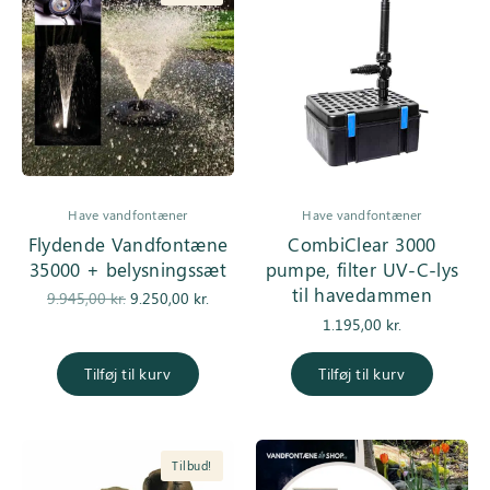
Have vandfontæner
Have vandfontæner
Flydende Vandfontæne
CombiClear 3000
35000 + belysningssæt
pumpe, filter UV-C-lys
til havedammen
Den
Den
9.945,00
kr.
9.250,00
kr.
oprindelige
aktuelle pris
1.195,00
kr.
pris var:
er:
9.945,00 kr..
9.250,00 kr..
Tilføj til kurv
Tilføj til kurv
Tilbud!