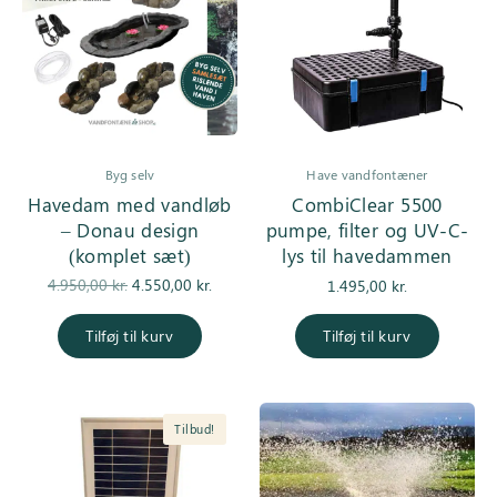
Byg selv
Have vandfontæner
Havedam med vandløb
CombiClear 5500
– Donau design
pumpe, filter og UV-C-
(komplet sæt)
lys til havedammen
Den
Den
4.950,00
kr.
4.550,00
kr.
1.495,00
kr.
oprindelige
aktuelle pris
pris var:
er:
Tilføj til kurv
Tilføj til kurv
4.950,00 kr..
4.550,00 kr..
Tilbud!