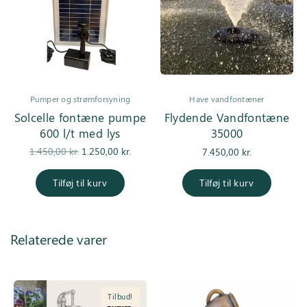
Pumper og strømforsyning
Have vandfontæner
Solcelle fontæne pumpe
Flydende Vandfontæne
600 l/t med lys
35000
Den
Den
1.450,00
kr.
1.250,00
kr.
7.450,00
kr.
oprindelige
aktuelle pris
pris var:
er:
Tilføj til kurv
Tilføj til kurv
1.450,00 kr..
1.250,00 kr..
Relaterede varer
Tilbud!