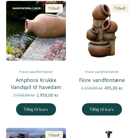
Tilbud!
Tilbud!
Have vandfontæner
Have vandfontæner
Amphora Krukke
Fiore vandfontæne
Vandspil til havedam
Den
Den
1.150,00
kr.
495,00
kr.
Den
Den
oprindelige
aktuel
2.550,00
kr.
1.950,00
kr.
oprindelige
aktuelle pris
pris var:
pris er
pris var:
er:
1.150,00 kr..
495,00 k
Tilføj til kurv
Tilføj til kurv
2.550,00 kr..
1.950,00 kr..
Tilbud!