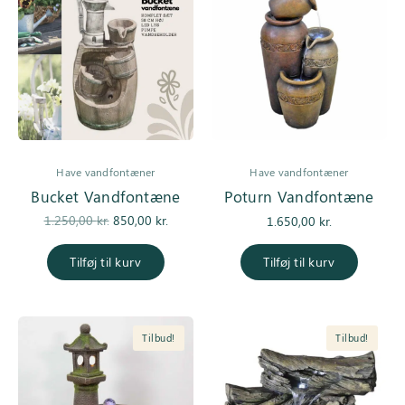
Have vandfontæner
Have vandfontæner
Bucket Vandfontæne
Poturn Vandfontæne
Den
Den
1.250,00
kr.
850,00
kr.
1.650,00
kr.
oprindelige
aktuelle
pris var:
pris er:
Tilføj til kurv
Tilføj til kurv
1.250,00 kr..
850,00 kr..
Tilbud!
Tilbud!