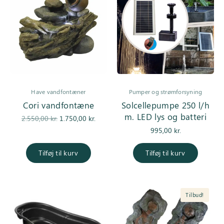
Have vandfontæner
Pumper og strømforsyning
Cori vandfontæne
Solcellepumpe 250 l/h
m. LED lys og batteri
Den
Den
2.550,00
kr.
1.750,00
kr.
oprindelige
aktuelle pris
995,00
kr.
pris var:
er:
2.550,00 kr..
1.750,00 kr..
Tilføj til kurv
Tilføj til kurv
Tilbud!