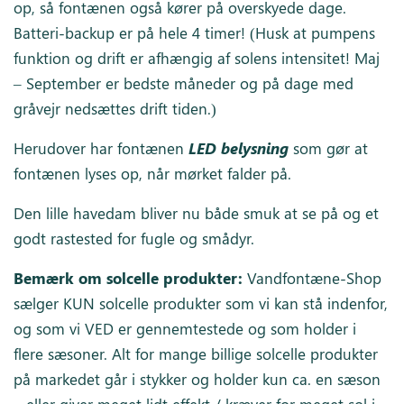
op, så fontænen også kører på overskyede dage.
Batteri-backup er på hele 4 timer! (Husk at pumpens
funktion og drift er afhængig af solens intensitet! Maj
– September er bedste måneder og på dage med
gråvejr nedsættes drift tiden.)
Herudover har fontænen
LED belysning
som gør at
fontænen lyses op, når mørket falder på.
Den lille havedam bliver nu både smuk at se på og et
godt rastested for fugle og smådyr.
Bemærk om solcelle produkter:
Vandfontæne-Shop
sælger KUN solcelle produkter som vi kan stå indenfor,
og som vi VED er gennemtestede og som holder i
flere sæsoner. Alt for mange billige solcelle produkter
på markedet går i stykker og holder kun ca. en sæson
– eller giver meget lidt effekt / kræver for meget sol i