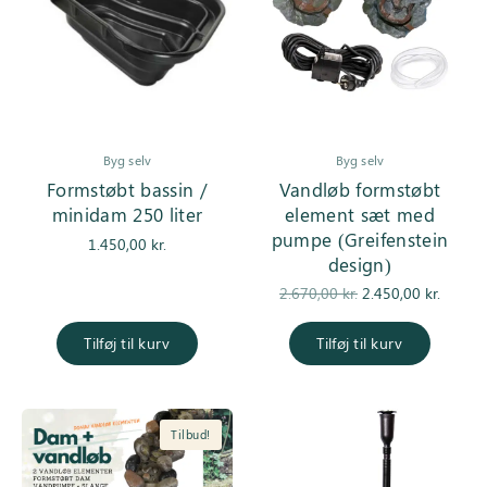
Byg selv
Byg selv
Formstøbt bassin /
Vandløb formstøbt
minidam 250 liter
element sæt med
pumpe (Greifenstein
1.450,00
kr.
design)
Den
De
2.670,00
kr.
2.450,00
kr.
oprindelige
aktuell
pris var:
er
Tilføj til kurv
Tilføj til kurv
2.670,00 kr..
2.450,0
Tilbud!