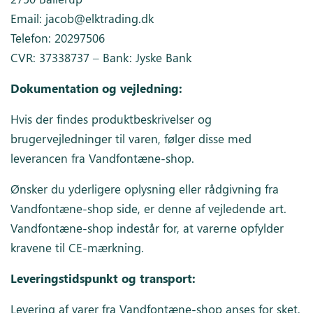
Email:
jacob@elktrading.dk
Telefon: 20297506
Inspiration
CVR: 37338737 – Bank: Jyske Bank
Galleri
Kundeservice
Dokumentation og vejledning:
Hvis der findes produktbeskrivelser og
brugervejledninger til varen, følger disse med
leverancen fra Vandfontæne-shop.
Ønsker du yderligere oplysning eller rådgivning fra
Vandfontæne-shop side, er denne af vejledende art.
Vandfontæne-shop indestår for, at varerne opfylder
kravene til CE-mærkning.
Leveringstidspunkt og transport:
Levering af varer fra Vandfontæne-shop anses for sket,