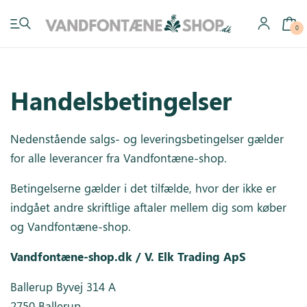
0
Handelsbetingelser
Have vandfontæner
Nedenstående salgs- og leveringsbetingelser gælder
for alle leverancer fra Vandfontæne-shop.
Indendørs vandfontæner
Betingelserne gælder i det tilfælde, hvor der ikke er
Byg selv
indgået andre skriftlige aftaler mellem dig som køber
og Vandfontæne-shop.
Tilbehør
Vandfontæne-shop.dk / V. Elk Trading ApS
Inspiration
Ballerup Byvej 314 A
Køb gavekort
2750 Ballerup