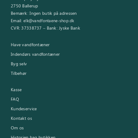
2750 Ballerup
Bemærk: Ingen butik på adressen
Email:
elk@vandfontaene-shop.dk
CVR: 37338737 – Bank: Jyske Bank
Have vandfontæner
Indendørs vandfontæner
Byg selv
Tilbehør
Kasse
FAQ
Kundeservice
Kontakt os
Om os
Historien bag butikken