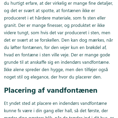
du hurtigt erfare, at der virkelig er mange fine detaljer,
og det er svært at spotte, at fontænen ikke er
produceret i et hårdere materiale, som fx sten eller
granit. Der er mange finesser, og produktet er ikke
videre tungt, som hvis det var produceret i sten, men
det er svært at se forskellen. Den kan dog mærkes, når
du løfter fontænen, for den vejer kun en brøkdel af,
hvad en fontæne i sten ville veje. Der er mange gode
grunde til at anskaffe sig en indendørs vandfontæne.
Ikke alene spreder den hygge, men den tilføjer også
noget stil og elegance, der hvor du placerer den.
Placering af vandfontænen
Et yndet sted at placere en indendørs vandfontæne
kunne fx være i din gang eller hall, så det første, der
møder dine gæsters blik, når de træder ind i dit hus, er