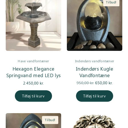
Tilbud!
Have vandfontæner
Indendørs vandfontæner
Hexagon Elegance
Indendørs Kugle
Springvand med LED lys
Vandfontæne
Den
Den
950,00
kr.
650,00
kr.
2.450,00
kr.
oprindelige
aktuell
pris var:
pris er:
Tilføj til kurv
Tilføj til kurv
950,00 kr..
650,00 kr
Tilbud!