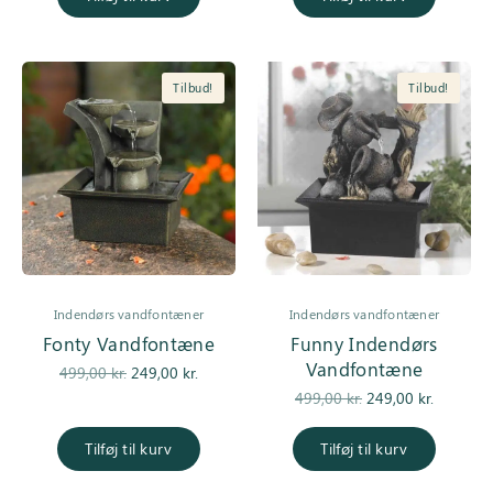
895,00 kr..
595,00 kr..
Tilbud!
Tilbud!
Indendørs vandfontæner
Indendørs vandfontæner
Fonty Vandfontæne
Funny Indendørs
Vandfontæne
Den
Den
499,00
kr.
249,00
kr.
oprindelige
aktuelle
Den
Den
499,00
kr.
249,00
kr.
pris var:
pris er:
oprindelige
aktuell
499,00 kr..
249,00 kr..
pris var:
pris er:
Tilføj til kurv
Tilføj til kurv
499,00 kr..
249,00 kr