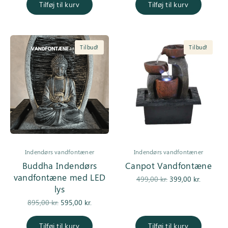
pris var:
pris er:
pris var:
pris er:
Tilføj til kurv
Tilføj til kurv
1.290,00 kr..
995,00 kr..
895,00 kr..
695,00 kr
Tilbud!
Tilbud!
Indendørs vandfontæner
Indendørs vandfontæner
Buddha Indendørs
Canpot Vandfontæne
vandfontæne med LED
Den
Den
499,00
kr.
399,00
kr.
lys
oprindelige
aktuell
Den
Den
pris var:
pris er:
895,00
kr.
595,00
kr.
oprindelige
aktuelle
499,00 kr..
399,00 kr
pris var:
pris er:
Tilføj til kurv
Tilføj til kurv