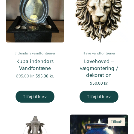
Indendørs vandfontæner
Have vandfontæner
Kuba indendørs
Løvehoved –
Vandfontæne
vægmontering /
dekoration
Den
Den
895,00
kr.
595,00
kr.
oprindelige
aktuelle
950,00
kr.
pris var:
pris er:
895,00 kr..
595,00 kr..
Tilføj til kurv
Tilføj til kurv
Tilbud!