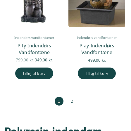
Indendørs vandfontæner
Indendørs vandfontæner
Pity Indendørs
Play Indendørs
Vandfontæne
Vandfontæne
Den
Den
799,00
kr.
349,00
kr.
499,00
kr.
oprindelige
aktuelle
pris var:
pris er:
Tilføj til kurv
Tilføj til kurv
799,00 kr..
349,00 kr..
1
2
Polyresin indendørs