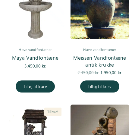
Have vandfontæner
Have vandfontæner
Maya Vandfontæne
Meissen Vandfontæne
antik krukke
3.450,00
kr.
Den
De
2.450,00
kr.
1.950,00
kr.
oprindelige
aktuell
pris var:
er
Tilføj til kurv
Tilføj til kurv
2.450,00 kr..
1.950,0
Tilbud!