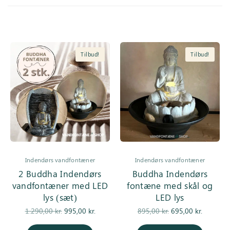
Inspiration
Galleri
Tilbud!
Tilbud!
Kundeservice
Indendørs vandfontæner
Indendørs vandfontæner
2 Buddha Indendørs
Buddha Indendørs
vandfontæner med LED
fontæne med skål og
lys (sæt)
LED lys
Den
Den
Den
Den
1.290,00
kr.
995,00
kr.
895,00
kr.
695,00
kr.
oprindelige
aktuelle
oprindelige
aktuell