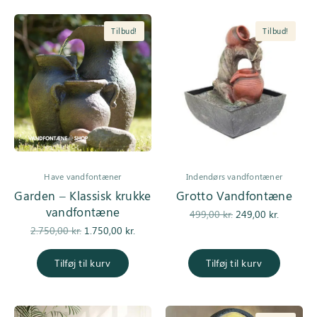
Tilbud!
Tilbud!
Have vandfontæner
Indendørs vandfontæner
Garden – Klassisk krukke
Grotto Vandfontæne
vandfontæne
Den
Den
499,00
kr.
249,00
kr.
Den
Den
oprindelige
aktuell
2.750,00
kr.
1.750,00
kr.
oprindelige
aktuelle pris
pris var:
pris er:
pris var:
er:
499,00 kr..
249,00 kr
Tilføj til kurv
Tilføj til kurv
2.750,00 kr..
1.750,00 kr..