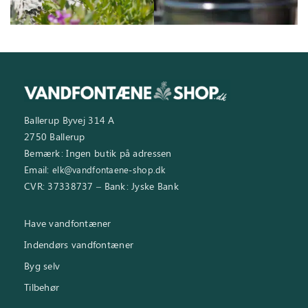
Ballerup Byvej 314 A
2750 Ballerup
Bemærk: Ingen butik på adressen
Email:
elk@vandfontaene-shop.dk
CVR: 37338737 – Bank: Jyske Bank
Have vandfontæner
Indendørs vandfontæner
Byg selv
Tilbehør