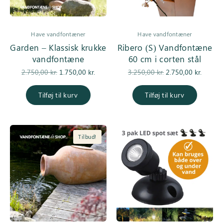
Have vandfontæner
Have vandfontæner
Garden – Klassisk krukke
Ribero (S) Vandfontæne
vandfontæne
60 cm i corten stål
Den
Den
Den
De
2.750,00
kr.
1.750,00
kr.
3.250,00
kr.
2.750,00
kr.
oprindelige
aktuelle pris
oprindelige
aktuell
pris var:
er:
pris var:
er
Tilføj til kurv
Tilføj til kurv
2.750,00 kr..
1.750,00 kr..
3.250,00 kr..
2.750,0
Tilbud!