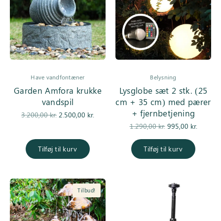
Have vandfontæner
Belysning
Garden Amfora krukke
Lysglobe sæt 2 stk. (25
vandspil
cm + 35 cm) med pærer
+ fjernbetjening
Den
Den
3.200,00
kr.
2.500,00
kr.
oprindelige
aktuelle pris
Den
Den
1.290,00
kr.
995,00
kr.
pris var:
er:
oprindelige
aktuel
3.200,00 kr..
2.500,00 kr..
pris var:
pris er
Tilføj til kurv
Tilføj til kurv
1.290,00 kr..
995,00 k
Tilbud!