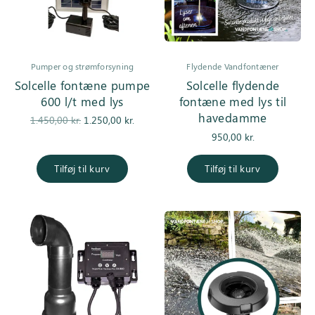
Pumper og strømforsyning
Flydende Vandfontæner
Solcelle fontæne pumpe
Solcelle flydende
600 l/t med lys
fontæne med lys til
havedamme
Den
Den
1.450,00
kr.
1.250,00
kr.
oprindelige
aktuelle pris
950,00
kr.
pris var:
er:
1.450,00 kr..
1.250,00 kr..
Tilføj til kurv
Tilføj til kurv