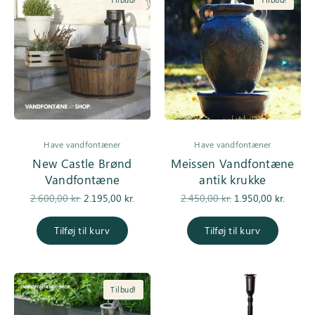
Have vandfontæner
Have vandfontæner
New Castle Brønd
Meissen Vandfontæne
Vandfontæne
antik krukke
Den
Den
Den
De
2.600,00
kr.
2.195,00
kr.
2.450,00
kr.
1.950,00
kr.
oprindelige
aktuelle pris
oprindelige
aktuell
pris var:
er:
pris var:
er
Tilføj til kurv
Tilføj til kurv
2.600,00 kr..
2.195,00 kr..
2.450,00 kr..
1.950,0
Tilbud!