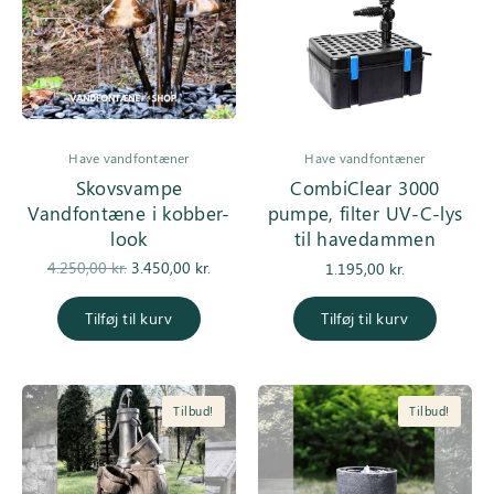
Have vandfontæner
Have vandfontæner
Skovsvampe
CombiClear 3000
Vandfontæne i kobber-
pumpe, filter UV-C-lys
look
til havedammen
Den
Den
4.250,00
kr.
3.450,00
kr.
1.195,00
kr.
oprindelige
aktuelle pris
pris var:
er:
Tilføj til kurv
Tilføj til kurv
4.250,00 kr..
3.450,00 kr..
Tilbud!
Tilbud!