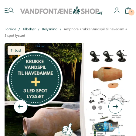
0
Forside
/
Tilbehør
/
Belysning
/
Amphora Krukke Vandspil til havedam +
3 spot lyssæt
Tilbud!
Have vandfontæner
Indendørs vandfontæner
Byg selv
Tilbehør
Inspiration
Køb gavekort