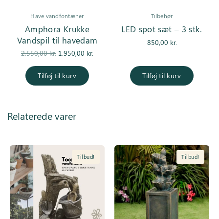
Have vandfontæner
Tilbehør
Amphora Krukke
LED spot sæt – 3 stk.
Vandspil til havedam
850,00
kr.
Den
Den
2.550,00
kr.
1.950,00
kr.
oprindelige
aktuelle pris
pris var:
er:
Tilføj til kurv
Tilføj til kurv
2.550,00 kr..
1.950,00 kr..
Relaterede varer
Tilbud!
Tilbud!