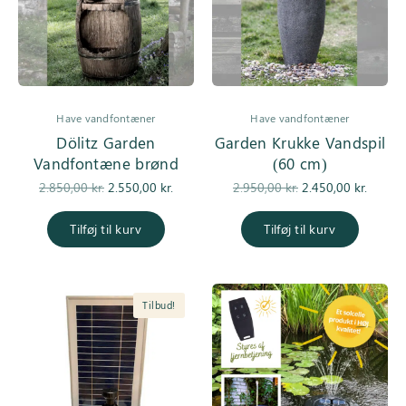
Have vandfontæner
Have vandfontæner
Dölitz Garden
Garden Krukke Vandspil
Vandfontæne brønd
(60 cm)
Den
Den
Den
De
2.850,00
kr.
2.550,00
kr.
2.950,00
kr.
2.450,00
kr.
oprindelige
aktuelle pris
oprindelige
aktuell
pris var:
er:
pris var:
er
Tilføj til kurv
Tilføj til kurv
2.850,00 kr..
2.550,00 kr..
2.950,00 kr..
2.450,0
Tilbud!