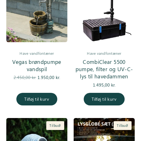
Have vandfontæner
Have vandfontæner
Vegas brøndpumpe
CombiClear 5500
vandspil
pumpe, filter og UV-C-
lys til havedammen
Den
Den
2.450,00
kr.
1.950,00
kr.
oprindelige
aktuelle pris
1.495,00
kr.
pris var:
er:
2.450,00 kr..
1.950,00 kr..
Tilføj til kurv
Tilføj til kurv
Tilbud!
Tilbud!