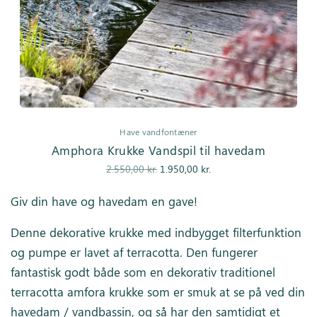
Have vandfontæner
Amphora Krukke Vandspil til havedam
Den
Den
2.550,00
kr.
1.950,00
kr.
oprindelige
aktuelle pris
Giv din have og havedam en gave!
pris var:
er:
2.550,00 kr..
1.950,00 kr..
Denne dekorative krukke med indbygget filterfunktion
og pumpe er lavet af terracotta. Den fungerer
fantastisk godt både som en dekorativ traditionel
terracotta amfora krukke som er smuk at se på ved din
havedam / vandbassin, og så har den samtidigt et