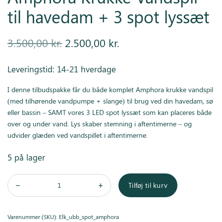
til havedam + 3 spot lyssæt
Den
Den
3.500,00
kr.
2.500,00
kr.
oprindelige
aktuelle
Leveringstid: 14-21 hverdage
pris var:
pris er:
I denne tilbudspakke får du både komplet Amphora krukke vandspil
3.500,00 kr..
2.500,00 kr..
(med tilhørende vandpumpe + slange) til brug ved din havedam, sø
eller bassin – SAMT vores 3 LED spot lyssæt som kan placeres både
over og under vand. Lys skaber stemning i aftentimerne – og
udvider glæden ved vandspillet i aftentimerne.
5 på lager
Tilføj til kurv
Varenummer (SKU):
Elk_ubb_spot_amphora