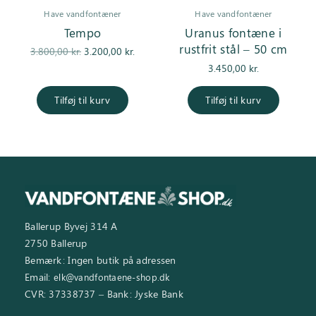
Have vandfontæner
Have vandfontæner
Tempo
Uranus fontæne i
rustfrit stål – 50 cm
Den
Den
3.800,00
kr.
3.200,00
kr.
oprindelige
aktuelle pris
3.450,00
kr.
pris var:
er:
3.800,00 kr..
3.200,00 kr..
Tilføj til kurv
Tilføj til kurv
Ballerup Byvej 314 A
2750 Ballerup
Bemærk: Ingen butik på adressen
Email:
elk@vandfontaene-shop.dk
CVR: 37338737 – Bank: Jyske Bank