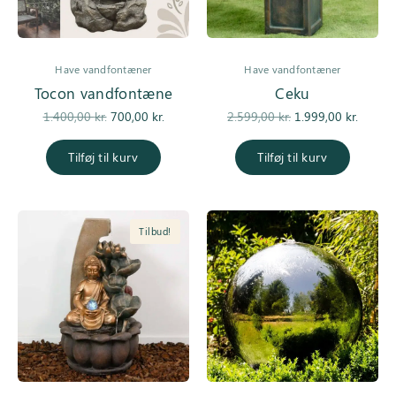
Have vandfontæner
Have vandfontæner
Tocon vandfontæne
Ceku
Den
Den
Den
De
1.400,00
kr.
700,00
kr.
2.599,00
kr.
1.999,00
kr.
oprindelige
aktuelle
oprindelige
aktuell
pris var:
pris er:
pris var:
er
Tilføj til kurv
Tilføj til kurv
1.400,00 kr..
700,00 kr..
2.599,00 kr..
1.999,0
Tilbud!