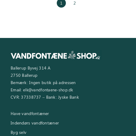
1
2
Ballerup Byvej 314 A
2750 Ballerup
Bemærk: Ingen butik på adressen
Email:
elk@vandfontaene-shop.dk
CVR: 37338737 – Bank: Jyske Bank
Have vandfontæner
Indendørs vandfontæner
Byg selv