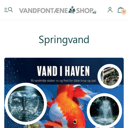
0
Springvand
Have vandfontæner
Indendørs vandfontæner
Byg selv
Tilbehør
Inspiration
Køb gavekort