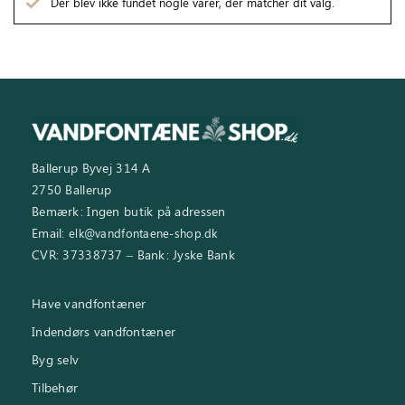
Der blev ikke fundet nogle varer, der matcher dit valg.
Inspiration
Galleri
Kundeservice
Ballerup Byvej 314 A
2750 Ballerup
Bemærk: Ingen butik på adressen
Email:
elk@vandfontaene-shop.dk
CVR: 37338737 – Bank: Jyske Bank
Have vandfontæner
Indendørs vandfontæner
Byg selv
Tilbehør