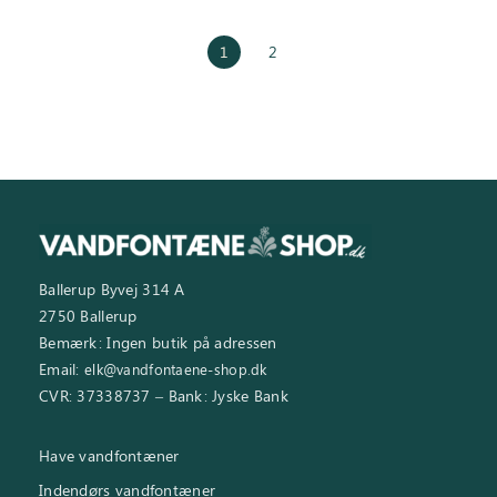
1
2
Ballerup Byvej 314 A
2750 Ballerup
Bemærk: Ingen butik på adressen
Email:
elk@vandfontaene-shop.dk
CVR: 37338737 – Bank: Jyske Bank
Have vandfontæner
Indendørs vandfontæner