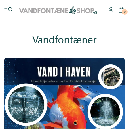
0
Vandfontæner
Have vandfontæner
Indendørs vandfontæner
Byg selv
Tilbehør
Inspiration
Køb gavekort