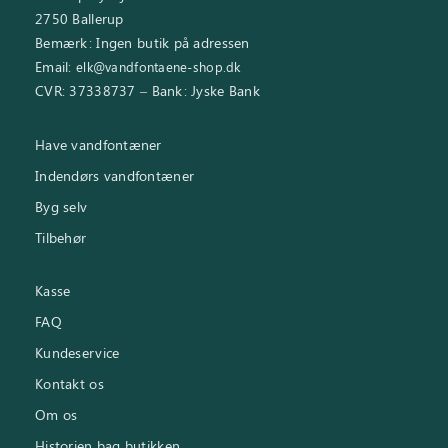
2750 Ballerup
Bemærk: Ingen butik på adressen
Email:
elk@vandfontaene-shop.dk
CVR: 37338737 – Bank: Jyske Bank
Have vandfontæner
Indendørs vandfontæner
Byg selv
Tilbehør
Kasse
FAQ
Kundeservice
Kontakt os
Om os
Historien bag butikken