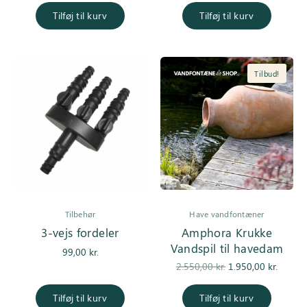
pris var:
er
Tilføj til kurv
Tilføj til kurv
4.550,00 kr..
3.950,0
Tilbud!
Tilbehør
Have vandfontæner
3-vejs fordeler
Amphora Krukke
Vandspil til havedam
99,00
kr.
Den
De
2.550,00
kr.
1.950,00
kr.
oprindelige
aktuell
pris var:
er
Tilføj til kurv
Tilføj til kurv