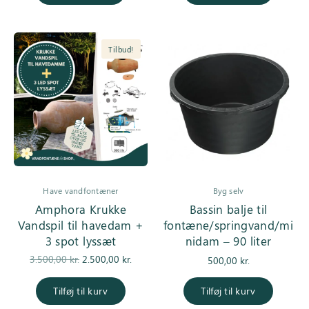
2.550,00 kr..
1.950,0
Tilbud!
Have vandfontæner
Byg selv
Amphora Krukke
Bassin balje til
Vandspil til havedam +
fontæne/springvand/mi
3 spot lyssæt
nidam – 90 liter
Den
Den
3.500,00
kr.
2.500,00
kr.
500,00
kr.
oprindelige
aktuelle pris
pris var:
er:
Tilføj til kurv
Tilføj til kurv
3.500,00 kr..
2.500,00 kr..