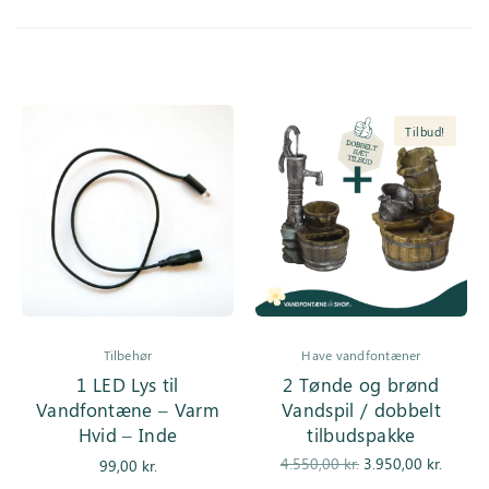
Tilbud!
Tilbehør
Have vandfontæner
1 LED Lys til
2 Tønde og brønd
Vandfontæne – Varm
Vandspil / dobbelt
Hvid – Inde
tilbudspakke
Den
De
4.550,00
kr.
3.950,00
kr.
99,00
kr.
oprindelige
aktuell