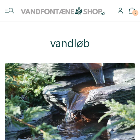
0
vandløb
Have vandfontæner
Indendørs vandfontæner
Byg selv
Tilbehør
Inspiration
Køb gavekort