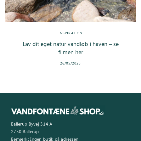
INSPIRATION
Lav dit eget natur vandløb i haven – se
filmen her
26/05/2023
Ballerup Byvej 314 A
2750 Ballerup
Bemærk: Ingen butik på adressen