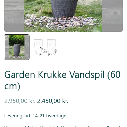
Inspiration
Galleri
Kundeservice
Garden Krukke Vandspil (60
cm)
Den
Den
2.950,00
kr.
2.450,00
kr.
oprindelige
aktuelle
Leveringstid: 14-21 hverdage
pris var:
pris er: