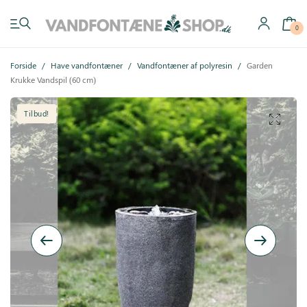
0
Forside
/
Have vandfontæner
/
Vandfontæner af polyresin
/
Garden
Krukke Vandspil (60 cm)
Tilbud!
Have vandfontæner
Indendørs vandfontæner
Byg selv
Tilbehør
Inspiration
Køb gavekort