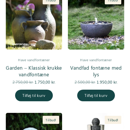
Tilbud!
Tilbud!
Have vandfontæner
Have vandfontæner
Garden – Klassisk krukke
Vandfad fontæne med
vandfontæne
lys
Den
Den
Den
De
2.750,00
kr.
1.750,00
kr.
2.500,00
kr.
1.950,00
kr.
oprindelige
aktuelle pris
oprindelige
aktuell
pris var:
er:
pris var:
er
Tilføj til kurv
Tilføj til kurv
2.750,00 kr..
1.750,00 kr..
2.500,00 kr..
1.950,0
Tilbud!
Tilbud!