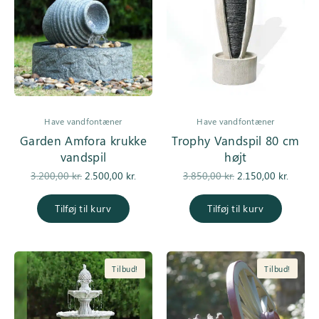
Have vandfontæner
Have vandfontæner
Garden Amfora krukke
Trophy Vandspil 80 cm
vandspil
højt
Den
Den
Den
De
3.200,00
kr.
2.500,00
kr.
3.850,00
kr.
2.150,00
kr.
oprindelige
aktuelle pris
oprindelige
aktuell
pris var:
er:
pris var:
er
Tilføj til kurv
Tilføj til kurv
3.200,00 kr..
2.500,00 kr..
3.850,00 kr..
2.150,0
Tilbud!
Tilbud!