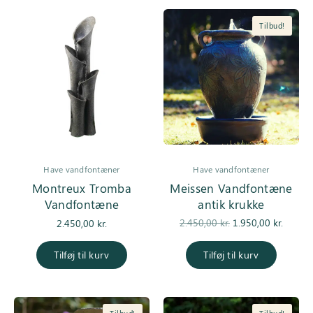
Tilbud!
Have vandfontæner
Have vandfontæner
Montreux Tromba
Meissen Vandfontæne
Vandfontæne
antik krukke
Den
De
2.450,00
kr.
1.950,00
kr.
2.450,00
kr.
oprindelige
aktuell
pris var:
er
Tilføj til kurv
Tilføj til kurv
2.450,00 kr..
1.950,0