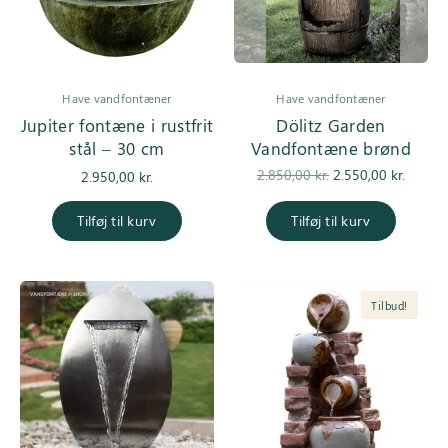
Have vandfontæner
Have vandfontæner
Jupiter fontæne i rustfrit
Dölitz Garden
stål – 30 cm
Vandfontæne brønd
Den
De
2.850,00
kr.
2.550,00
kr.
2.950,00
kr.
oprindelige
aktuell
pris var:
er
Tilføj til kurv
Tilføj til kurv
2.850,00 kr..
2.550,0
Tilbud!