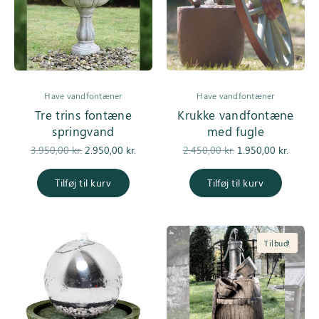
Have vandfontæner
Have vandfontæner
Tre trins fontæne
Krukke vandfontæne
springvand
med fugle
Den
Den
Den
De
3.950,00
kr.
2.950,00
kr.
2.450,00
kr.
1.950,00
kr.
oprindelige
aktuelle pris
oprindelige
aktuell
pris var:
er:
pris var:
er
Tilføj til kurv
Tilføj til kurv
3.950,00 kr..
2.950,00 kr..
2.450,00 kr..
1.950,0
Tilbud!