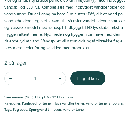
Flot og smuk høj krukke på hele 60 cm i højden (!), med indbygget
2.950,00 kr..
2.450,00 kr..
vandspil og LED lys. Komplet sæt med indbygget vandbeholder og
vandpumpe. Du er i gang på bare 5 minutter: Påfyld blot vand på
vandbeholderen og sæt strøm til – så risler vandet i denne smukke
og klassiske model med vandspil. Indbygget LED lys skaber ekstra
hygge i aftentimerne. Nyd freden og hyggen i din have med den
rislende lyd af vand. Vandspillet vil naturligvis også tiltrække fugle.
Læs mere nedenfor og se video med produktet.
2 på lager
Tilføj til kurv
Varenummer (SKU):
ELK_pt_60622_Højkrukke
Kategorier:
Fuglebad fontæner
,
Have vandfontæner
,
Vandfontæner af polyresin
Tags:
Fuglebad
,
Springvand til haven
,
Vandfontæne