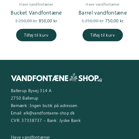
Have vandfontæner
Have vandfontæner
Bucket Vandfontæne
Barrel vandfontæne
Den
Den
Den
Den
1.250,00
kr.
850,00
kr.
1.250,00
kr.
750,00
kr.
oprindelige
aktuelle
oprindelige
aktuel
pris var:
pris er:
pris var:
pris er
Tilføj til kurv
Tilføj til kurv
1.250,00 kr..
850,00 kr..
1.250,00 kr..
750,00 k
Ballerup Byvej 314 A
2750 Ballerup
Bemærk: Ingen butik på adressen
Email:
elk@vandfontaene-shop.dk
CVR: 37338737 – Bank: Jyske Bank
Have vandfontæner