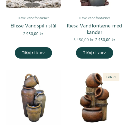
Have vandfontæner
Have vandfontæner
Ellisse Vandspil i stål
Riesa Vandfontæne med
kander
2.950,00
kr.
Den
De
3.450,00
kr.
2.450,00
kr.
oprindelige
aktuell
pris var:
er
Tilføj til kurv
Tilføj til kurv
3.450,00 kr..
2.450,0
Tilbud!