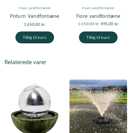
Have vandfontæner
Have vandfontæner
Poturn Vandfontæne
Fiore vandfontæne
Den
Den
1.150,00
kr.
495,00
kr.
1.650,00
kr.
oprindelige
aktuel
pris var:
pris er
Tilføj til kurv
Tilføj til kurv
1.150,00 kr..
495,00 k
Relaterede varer