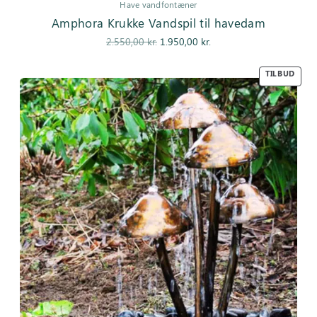
Have vandfontæner
Amphora Krukke Vandspil til havedam
Den
Den
2.550,00
kr.
1.950,00
kr.
oprindelige
aktuelle pris
pris var:
er:
TILBUD
2.550,00 kr..
1.950,00 kr..