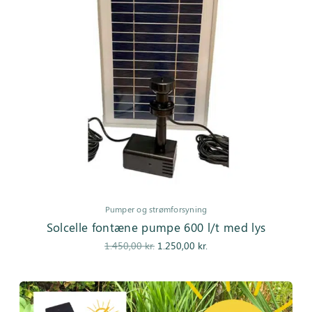
Pumper og strømforsyning
Solcelle fontæne pumpe 600 l/t med lys
Den
Den
1.450,00
kr.
1.250,00
kr.
oprindelige
aktuelle pris
pris var:
er:
1.450,00 kr..
1.250,00 kr..