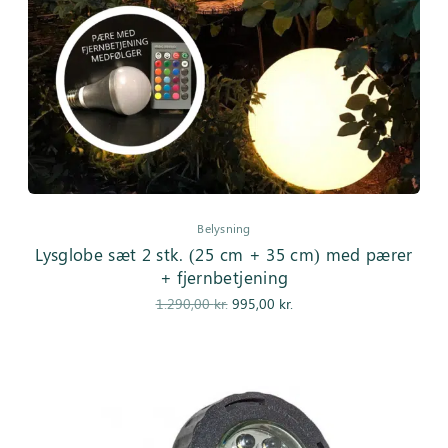
Belysning
Lysglobe sæt 2 stk. (25 cm + 35 cm) med pærer
+ fjernbetjening
Den
Den
1.290,00
kr.
995,00
kr.
oprindelige
aktuelle
pris var:
pris er:
1.290,00 kr..
995,00 kr..