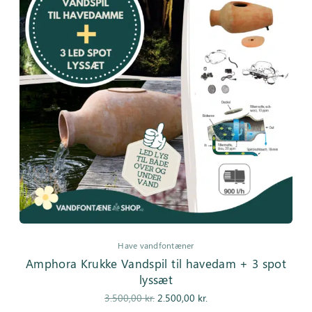
Have vandfontæner
Amphora Krukke Vandspil til havedam + 3 spot
lyssæt
Den
Den
3.500,00
kr.
2.500,00
kr.