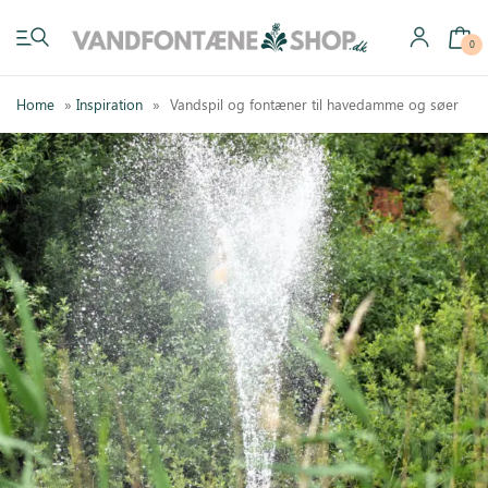
0
Home
»
Inspiration
»
Vandspil og fontæner til havedamme og søer
Have vandfontæner
Indendørs vandfontæner
Byg selv
Tilbehør
Inspiration
Køb gavekort