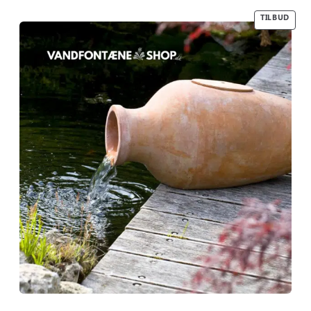
oprindelige
aktuelle pris
pris var:
er:
TILBUD
3.500,00 kr..
2.500,00 kr..