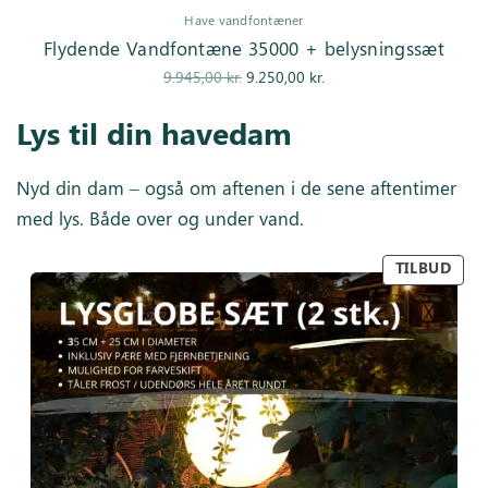
Have vandfontæner
Flydende Vandfontæne 35000 + belysningssæt
Den
Den
9.945,00
kr.
9.250,00
kr.
oprindelige
aktuelle pris
Lys til din havedam
pris var:
er:
9.945,00 kr..
9.250,00 kr..
Nyd din dam – også om aftenen i de sene aftentimer
med lys. Både over og under vand.
TILBUD