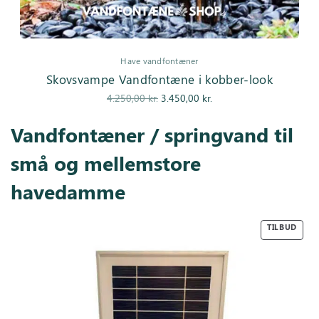
Have vandfontæner
Skovsvampe Vandfontæne i kobber-look
Den
Den
4.250,00
kr.
3.450,00
kr.
oprindelige
aktuelle pris
Vandfontæner / springvand til
pris var:
er:
4.250,00 kr..
3.450,00 kr..
små og mellemstore
havedamme
TILBUD