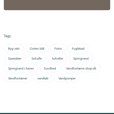
Tags:
Byg-selv
Corten Stål
Fotos
Fuglebad
Gaveideer
Solcelle
Solceller
Springvand
Springvand i haven
Sundhed
Vandfontæne-shop.dk
Vandfontæner
vandløb
Vandpumper