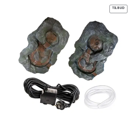
oprindelige
aktuelle pris
pris var:
er:
TILBUD
2.550,00 kr..
1.750,00 kr..