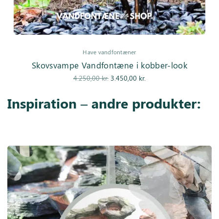
Have vandfontæner
Skovsvampe Vandfontæne i kobber-look
Den
Den
4.250,00
kr.
3.450,00
kr.
oprindelige
aktuelle pris
Inspiration – andre produkter:
pris var:
er:
4.250,00 kr..
3.450,00 kr..