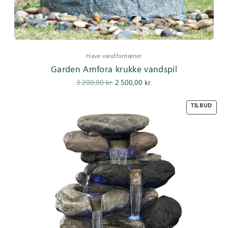
Have vandfontæner
Garden Amfora krukke vandspil
Den
Den
3.200,00
kr.
2.500,00
kr.
oprindelige
aktuelle pris
pris var:
er:
TILBUD
3.200,00 kr..
2.500,00 kr..