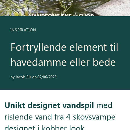
Inspiration
Galleri
INSPIRATION
Kundeservice
Fortryllende element til
havedamme eller bede
by
Jacob Elk
on
02/06/2023
Unikt designet vandspil
med
rislende vand fra 4 skovsvampe
designet i kobber look