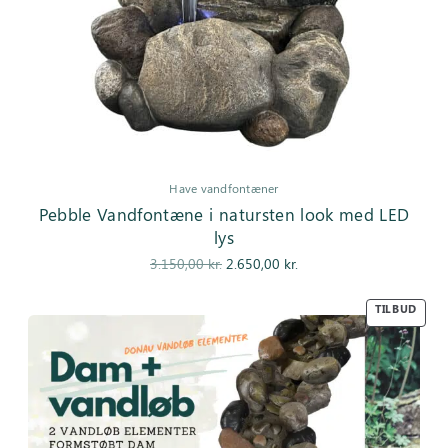
Have vandfontæner
Pebble Vandfontæne i natursten look med LED
lys
Den
Den
3.150,00
kr.
2.650,00
kr.
oprindelige
aktuelle pris
pris var:
er:
TILBUD
3.150,00 kr..
2.650,00 kr..