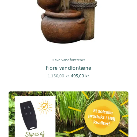
Have vandfontæner
Fiore vandfontæne
Den
Den
1.150,00
kr.
495,00
kr.
oprindelige
aktuelle
pris var:
pris er:
1.150,00 kr..
495,00 kr..