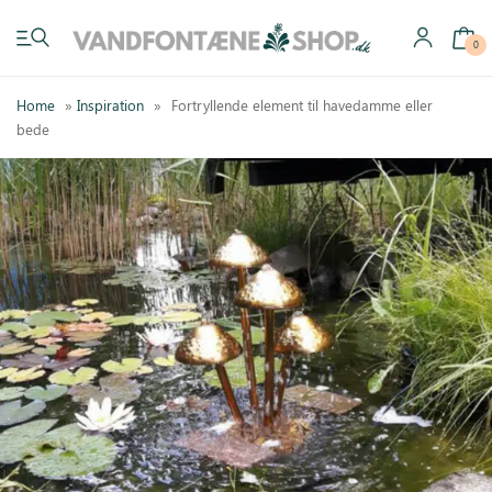
0
Home
»
Inspiration
»
Fortryllende element til havedamme eller
bede
Have vandfontæner
Indendørs vandfontæner
Byg selv
Tilbehør
Inspiration
Køb gavekort