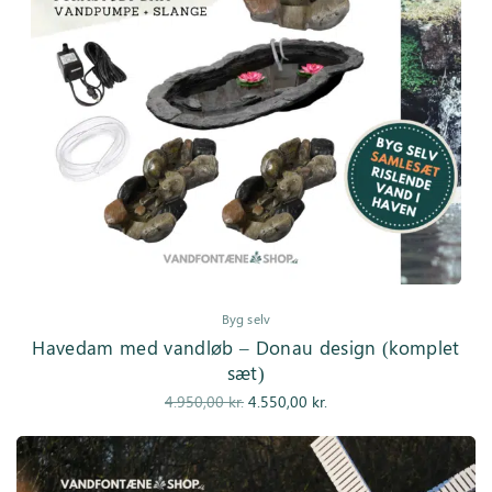
Byg selv
Havedam med vandløb – Donau design (komplet
sæt)
Den
Den
4.950,00
kr.
4.550,00
kr.
oprindelige
aktuelle pris
pris var:
er:
4.950,00 kr..
4.550,00 kr..