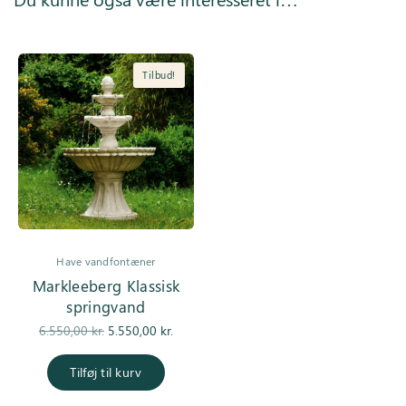
Tilbud!
Have vandfontæner
Markleeberg Klassisk
springvand
Den
Den
6.550,00
kr.
5.550,00
kr.
oprindelige
aktuelle pris
pris var:
er:
Tilføj til kurv
6.550,00 kr..
5.550,00 kr..