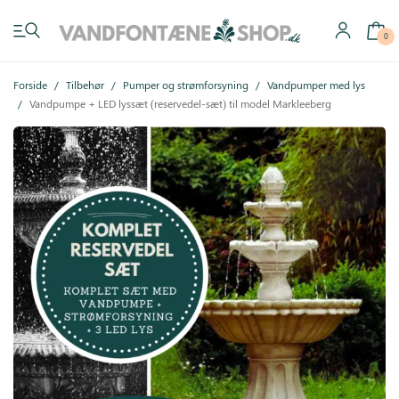
0
Forside
/
Tilbehør
/
Pumper og strømforsyning
/
Vandpumper med lys
/
Vandpumpe + LED lyssæt (reservedel-sæt) til model Markleeberg
Have vandfontæner
Indendørs vandfontæner
Byg selv
Tilbehør
Inspiration
Køb gavekort