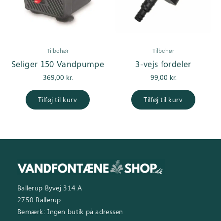
Tilbehør
Tilbehør
Seliger 150 Vandpumpe
3-vejs fordeler
369,00
kr.
99,00
kr.
Tilføj til kurv
Tilføj til kurv
Ballerup Byvej 314 A
2750 Ballerup
Bemærk: Ingen butik på adressen