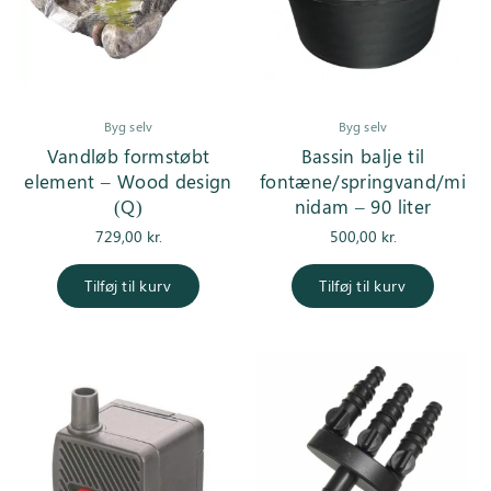
Byg selv
Byg selv
Vandløb formstøbt
Bassin balje til
element – Wood design
fontæne/springvand/mi
(Q)
nidam – 90 liter
729,00
kr.
500,00
kr.
Tilføj til kurv
Tilføj til kurv