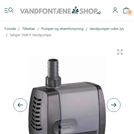
0
Forside
/
Tilbehør
/
Pumper og strømforsyning
/
Vandpumper uden lys
/
Seliger 1500 P Vandpumpe
Have vandfontæner
Indendørs vandfontæner
Byg selv
Tilbehør
Inspiration
Køb gavekort