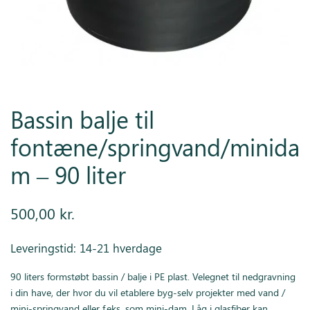
Inspiration
Galleri
Kundeservice
Bassin balje til
fontæne/springvand/minida
m – 90 liter
500,00
kr.
Leveringstid: 14-21 hverdage
90 liters formstøbt bassin / balje i PE plast. Velegnet til nedgravning
i din have, der hvor du vil etablere byg-selv projekter med vand /
mini-springvand eller f.eks. som mini-dam. Låg i glasfiber kan