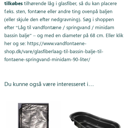
tilkøbes
tilhørende låg i glasfiber, så du kan placere
f.eks. sten, fontæne eller andre ting ovenpå baljen
(eller skjule den efter nedgravning). Søg i shoppen
efter “Låg til vandfontæne / springvand / minidam
bassin balje” – og med en diameter på 68 cm. Eller klik
her og se:
https://www.vandfontaene-
shop.dk/vare/glasfiberlaag-til-bassin-balje-til-
fontaene-springvand-minidam-90-liter/
Du kunne også være interesseret i…