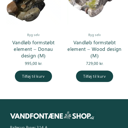
Byg selv
Byg selv
Vandløb formstøbt
Vandløb formstøbt
element – Donau
element – Wood design
design (M)
(M)
995,00
kr.
729,00
kr.
Tilføj til kurv
Tilføj til kurv
Ballerup Byvej 314 A