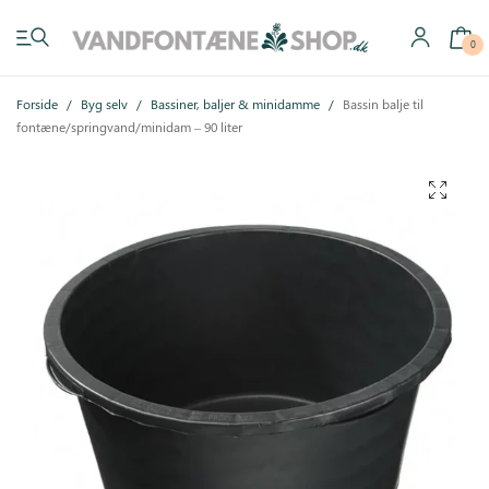
0
Forside
/
Byg selv
/
Bassiner, baljer & minidamme
/
Bassin balje til
fontæne/springvand/minidam – 90 liter
Have vandfontæner
Indendørs vandfontæner
Byg selv
Tilbehør
Inspiration
Køb gavekort