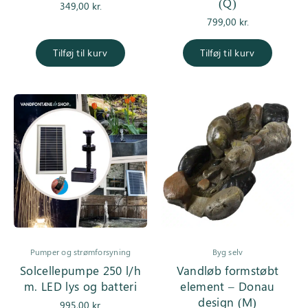
(Q)
349,00
kr.
799,00
kr.
Tilføj til kurv
Tilføj til kurv
Pumper og strømforsyning
Byg selv
Solcellepumpe 250 l/h
Vandløb formstøbt
m. LED lys og batteri
element – Donau
design (M)
995,00
kr.