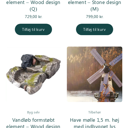
element – Wood design
element – Stone design
(Q)
(M)
729,00
kr.
799,00
kr.
Tilføj til kurv
Tilføj til kurv
Byg selv
Tilbehør
Vandløb formstøbt
Have mølle 1,5 m. høj
element – Wood design
med indbygget lys