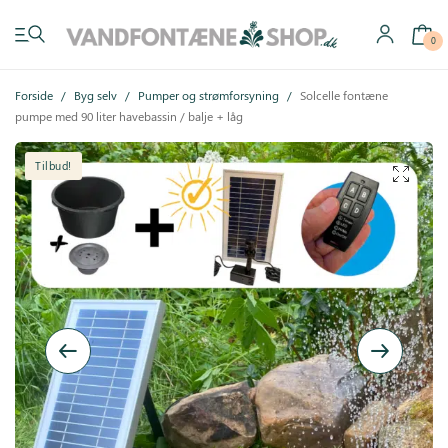
0
Forside
/
Byg selv
/
Pumper og strømforsyning
/
Solcelle fontæne
pumpe med 90 liter havebassin / balje + låg
Tilbud!
Have vandfontæner
Indendørs vandfontæner
Byg selv
Tilbehør
Inspiration
Køb gavekort