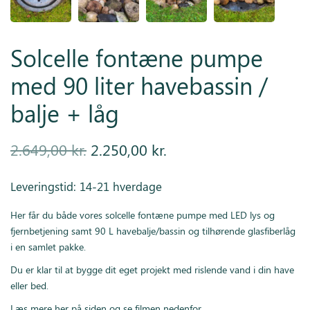
Solcelle fontæne pumpe
med 90 liter havebassin /
balje + låg
Den
Den
2.649,00
kr.
2.250,00
kr.
oprindelige
aktuelle
Leveringstid: 14-21 hverdage
pris var:
pris er:
Her får du både vores solcelle fontæne pumpe med LED lys og
2.649,00 kr..
2.250,00 kr..
fjernbetjening samt 90 L havebalje/bassin og tilhørende glasfiberlåg
i en samlet pakke.
Du er klar til at bygge dit eget projekt med rislende vand i din have
eller bed.
Læs mere her på siden og se filmen nedenfor.