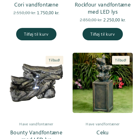
Cori vandfontæne
Rockfour vandfontæne
med LED lys
Den
Den
2.550,00
kr.
1.750,00
kr.
oprindelige
aktuelle pris
Den
De
2.850,00
kr.
2.250,00
kr.
pris var:
er:
oprindelige
aktuell
2.550,00 kr..
1.750,00 kr..
pris var:
er
Tilføj til kurv
Tilføj til kurv
2.850,00 kr..
2.250,0
Tilbud!
Tilbud!
Have vandfontæner
Have vandfontæner
Bounty Vandfontæne
Ceku