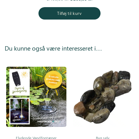
oprindelige
aktuelle pris
pris var:
er:
Tilføj til kurv
1.450,00 kr..
1.250,00 kr..
Du kunne også være interesseret i…
Flydende Vandfontæner
Byg selv