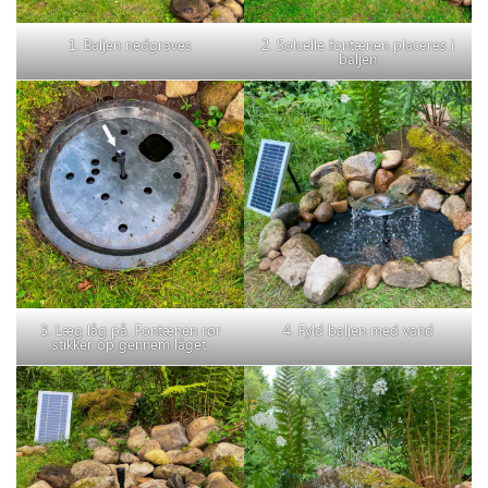
1. Baljen nedgraves
2. Solcelle fontænen placeres i
baljen
3. Læg låg på. Fontænen rør
4. Fyld baljen med vand
stikker op gennem låget.