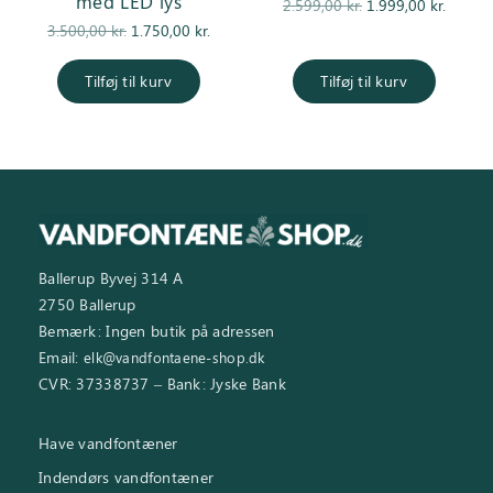
med LED lys
Den
De
2.599,00
kr.
1.999,00
kr.
Den
Den
oprindelige
aktuell
3.500,00
kr.
1.750,00
kr.
oprindelige
aktuelle pris
pris var:
er
pris var:
er:
2.599,00 kr..
1.999,0
Tilføj til kurv
Tilføj til kurv
3.500,00 kr..
1.750,00 kr..
Ballerup Byvej 314 A
2750 Ballerup
Bemærk: Ingen butik på adressen
Email:
elk@vandfontaene-shop.dk
CVR: 37338737 – Bank: Jyske Bank
Have vandfontæner
Indendørs vandfontæner