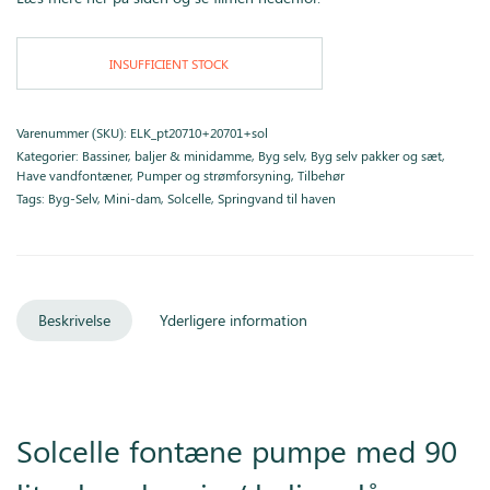
INSUFFICIENT STOCK
Varenummer (SKU):
ELK_pt20710+20701+sol
Kategorier:
Bassiner, baljer & minidamme
,
Byg selv
,
Byg selv pakker og sæt
,
Have vandfontæner
,
Pumper og strømforsyning
,
Tilbehør
Tags:
Byg-Selv
,
Mini-dam
,
Solcelle
,
Springvand til haven
Beskrivelse
Yderligere information
Solcelle fontæne pumpe med 90