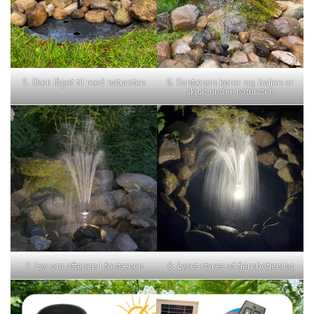
5. Dæk låget til med natursten
6. Fontænen kører og baljen er
skjult under natursten
7. Lys om aftenen i fontænen
8. Lyset styres af fjernbetjening