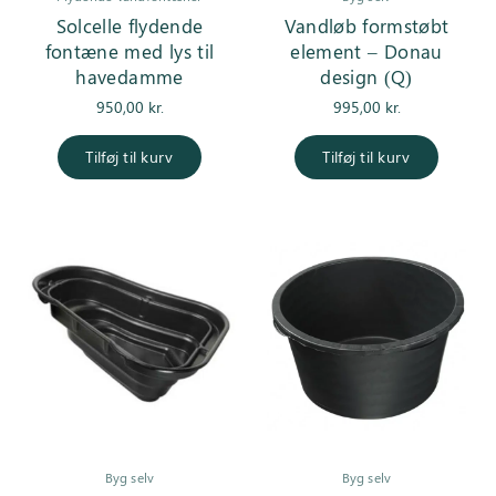
Solcelle flydende
Vandløb formstøbt
fontæne med lys til
element – Donau
havedamme
design (Q)
950,00
kr.
995,00
kr.
Tilføj til kurv
Tilføj til kurv
Byg selv
Byg selv