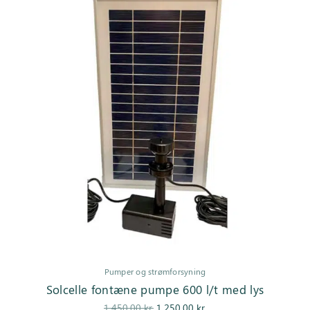
Pumper og strømforsyning
Solcelle fontæne pumpe 600 l/t med lys
Den
Den
1.450,00
kr.
1.250,00
kr.