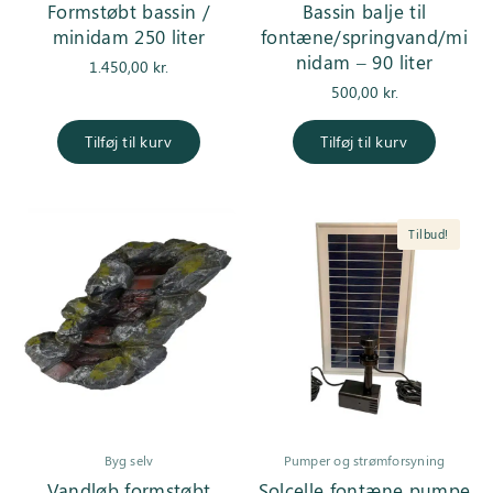
Formstøbt bassin /
Bassin balje til
minidam 250 liter
fontæne/springvand/mi
nidam – 90 liter
1.450,00
kr.
500,00
kr.
Tilføj til kurv
Tilføj til kurv
Tilbud!
Byg selv
Pumper og strømforsyning
Vandløb formstøbt
Solcelle fontæne pumpe