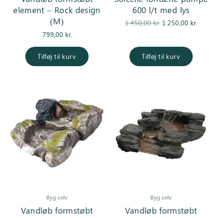
element – Rock design
600 l/t med lys
(M)
Den
De
1.450,00
kr.
1.250,00
kr.
oprindelige
aktuell
799,00
kr.
pris var:
er
1.450,00 kr..
1.250,0
Tilføj til kurv
Tilføj til kurv
Byg selv
Byg selv
Vandløb formstøbt
Vandløb formstøbt