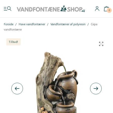
0
Forside
/
Have vandfontæner
/
Vandfontæner af polyresin
/
Cepa
vandfontæne
Tilbud!
Have vandfontæner
Indendørs vandfontæner
Byg selv
Tilbehør
Inspiration
Køb gavekort