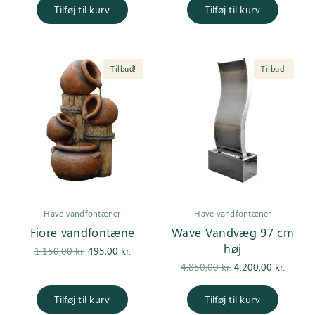
pris var:
er
Tilføj til kurv
Tilføj til kurv
3.200,00 kr..
2.450,0
Tilbud!
Tilbud!
Have vandfontæner
Have vandfontæner
Fiore vandfontæne
Wave Vandvæg 97 cm
høj
Den
Den
1.150,00
kr.
495,00
kr.
oprindelige
aktuelle
Den
De
4.850,00
kr.
4.200,00
kr.
pris var:
pris er:
oprindelige
aktuell
1.150,00 kr..
495,00 kr..
pris var:
er
Tilføj til kurv
Tilføj til kurv
4.850,00 kr..
4.200,0