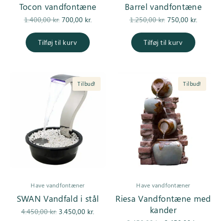
Tocon vandfontæne
Barrel vandfontæne
Den
Den
Den
Den
1.400,00
kr.
700,00
kr.
1.250,00
kr.
750,00
kr.
oprindelige
aktuelle
oprindelige
aktuel
pris var:
pris er:
pris var:
pris er
Tilføj til kurv
Tilføj til kurv
1.400,00 kr..
700,00 kr..
1.250,00 kr..
750,00 k
Tilbud!
Tilbud!
Have vandfontæner
Have vandfontæner
SWAN Vandfald i stål
Riesa Vandfontæne med
kander
Den
Den
4.450,00
kr.
3.450,00
kr.