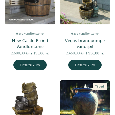
Have vandfontæner
Have vandfontæner
New Castle Brønd
Vegas brøndpumpe
Vandfontæne
vandspil
Den
Den
Den
De
2.600,00
kr.
2.195,00
kr.
2.450,00
kr.
1.950,00
kr.
oprindelige
aktuelle pris
oprindelige
aktuell
pris var:
er:
pris var:
er
Tilføj til kurv
Tilføj til kurv
2.600,00 kr..
2.195,00 kr..
2.450,00 kr..
1.950,0
Tilbud!