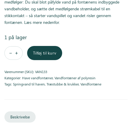
medfølger: Du skal blot påfylde vand på fontænens indbyggede
vandbeholder, og sætte det medfølgende strømkabel til en
stikkontakt – så starter vandspillet og vandet risler gennem
fontænen. Læs mere nedenfor.
1 på lager
Tilføj til kurv
Varenummer (SKU):
VAN133
Kategorier:
Have vandfontæner
,
Vandfontæner af polyresin
Tags:
Springvand til haven
,
Træstubbe & krukker
,
Vandfontæne
Beskrivelse