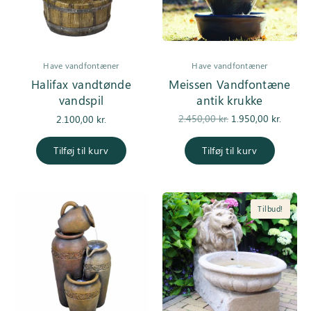
Have vandfontæner
Have vandfontæner
Halifax vandtønde
Meissen Vandfontæne
vandspil
antik krukke
Den
De
2.450,00
kr.
1.950,00
kr.
2.100,00
kr.
oprindelige
aktuell
pris var:
er
Tilføj til kurv
Tilføj til kurv
2.450,00 kr..
1.950,0
Tilbud!