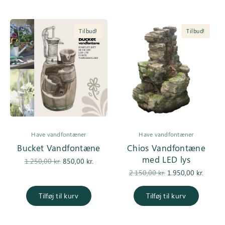
Tilbud!
Tilbud!
Have vandfontæner
Have vandfontæner
Bucket Vandfontæne
Chios Vandfontæne
med LED lys
Den
Den
1.250,00
kr.
850,00
kr.
oprindelige
aktuelle
Den
De
2.150,00
kr.
1.950,00
kr.
pris var:
pris er:
oprindelige
aktuell
1.250,00 kr..
850,00 kr..
pris var:
er
Tilføj til kurv
Tilføj til kurv
2.150,00 kr..
1.950,0