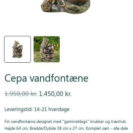
Inspiration
Galleri
Kundeservice
Cepa vandfontæne
Den
Den
1.950,00
kr.
1.450,00
kr.
oprindelige
aktuelle
Leveringstid: 14-21 hverdage
pris var:
pris er:
Fin vandfontæne designet med “gammeldags” krukker og træstub.
1.950,00 kr..
1.450,00 kr..
Højde 64 cm, Bredde/Dybde 38 cm x 27 cm. Komplet sæt – alle dele