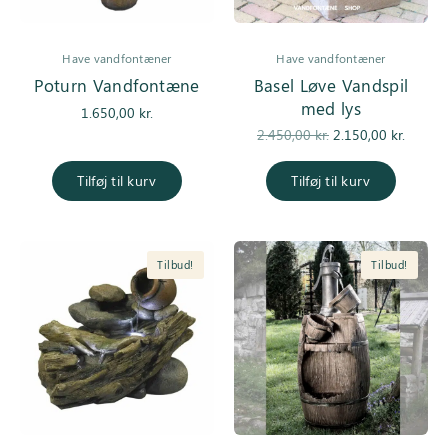
Have vandfontæner
Have vandfontæner
Poturn Vandfontæne
Basel Løve Vandspil
med lys
1.650,00
kr.
Den
De
2.450,00
kr.
2.150,00
kr.
oprindelige
aktuell
pris var:
er
Tilføj til kurv
Tilføj til kurv
2.450,00 kr..
2.150,0
Tilbud!
Tilbud!