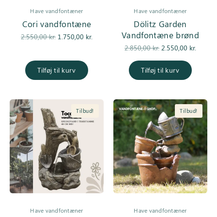
Have vandfontæner
Have vandfontæner
Cori vandfontæne
Dölitz Garden
Vandfontæne brønd
Den
Den
2.550,00
kr.
1.750,00
kr.
oprindelige
aktuelle pris
Den
De
2.850,00
kr.
2.550,00
kr.
pris var:
er:
oprindelige
aktuell
2.550,00 kr..
1.750,00 kr..
pris var:
er
Tilføj til kurv
Tilføj til kurv
2.850,00 kr..
2.550,0
Tilbud!
Tilbud!
Have vandfontæner
Have vandfontæner