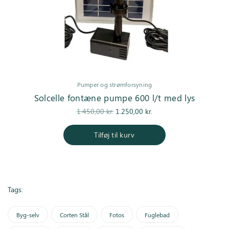
Pumper og strømforsyning
Solcelle fontæne pumpe 600 l/t med lys
Den
Den
1.450,00
kr.
1.250,00
kr.
oprindelige
aktuelle pris
pris var:
er:
Tilføj til kurv
1.450,00 kr..
1.250,00 kr..
Tags:
Byg-selv
Corten Stål
Fotos
Fuglebad