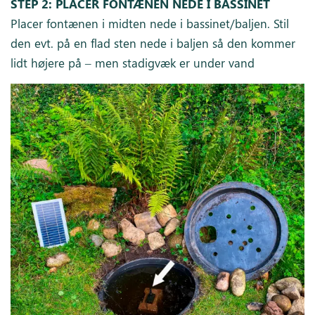
STEP 2: PLACER FONTÆNEN NEDE I BASSINET
Placer fontænen i midten nede i bassinet/baljen. Stil
den evt. på en flad sten nede i baljen så den kommer
lidt højere på – men stadigvæk er under vand