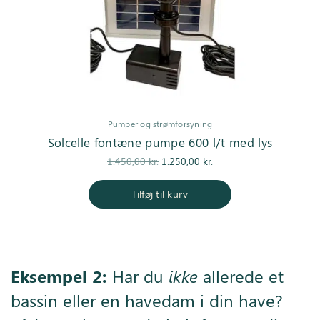
Pumper og strømforsyning
Solcelle fontæne pumpe 600 l/t med lys
Den
Den
1.450,00
kr.
1.250,00
kr.
oprindelige
aktuelle pris
pris var:
er:
Tilføj til kurv
1.450,00 kr..
1.250,00 kr..
Eksempel 2:
Har du
ikke
allerede et
bassin eller en havedam i din have?