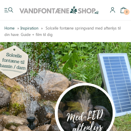
0
Home
»
Inspiration
»
Solcelle fontæne springvand med aftenlys til
din have. Guide + film til dig
Have vandfontæner
Indendørs vandfontæner
Byg selv
Tilbehør
Inspiration
Køb gavekort