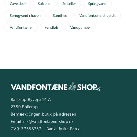
Gaveideer
Solcelle
Solceller
Springvand
Springvand i haven
Sundhed
Vandfontæne-shop.dk
Vandfontæner
vandløb
Vandpumper
Ballerup Byvej 314 A
2750 Ballerup
Bemærk: Ingen butik på adressen
Email:
elk@vandfontaene-shop.dk
CVR: 37338737 – Bank: Jyske Bank