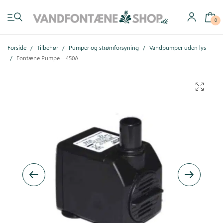
0
Forside
/
Tilbehør
/
Pumper og strømforsyning
/
Vandpumper uden lys
/
Fontæne Pumpe – 450A
Have vandfontæner
Indendørs vandfontæner
Byg selv
Tilbehør
Inspiration
Køb gavekort