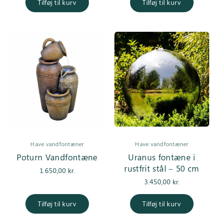
pris var:
er:
1.250,00 kr..
795,00 k
Tilføj til kurv
Tilføj til kurv
2.850,00 kr..
2.250,00 kr..
Have vandfontæner
Have vandfontæner
Poturn Vandfontæne
Uranus fontæne i
rustfrit stål – 50 cm
1.650,00
kr.
3.450,00
kr.
Tilføj til kurv
Tilføj til kurv