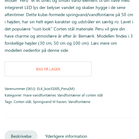
Model “Peru” er et unikt og smukt vand-element til din have med
integreret LED lys der belyser vandet og skaber hygge i de sene
aftentimer. Dette kube-formede springvand/vandfontæne på 50 cm
i højden, har sin helt egen karakter og udstråler en særlig ro. Lavet i
det populære “rust-look” Corten stål materiale. Peru vil give din
have charme og atmosfære år efter år. Bemærk: Modellen findes i 3
forskellige højder (30 cm, 50 cm og 100 cm). Læs mere om
modellen nedenfor på denne side.
IKKE PÅ LAGER
Varenummer (SKU):
ELK_koe31005_Peru(M)
Kategorier:
Have vandfontæner
,
Vandfontæner af corten stål
Tags:
Corten stål
,
Springvand til haven
,
Vandfontæne
Beskrivelse
Yderligere information