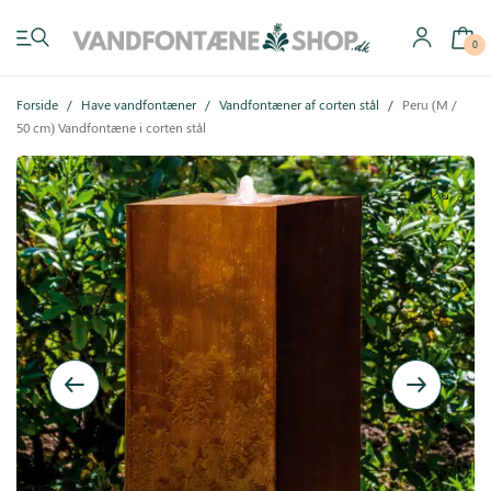
0
Forside
/
Have vandfontæner
/
Vandfontæner af corten stål
/
Peru (M /
50 cm) Vandfontæne i corten stål
Have vandfontæner
Indendørs vandfontæner
Byg selv
Tilbehør
Inspiration
Køb gavekort