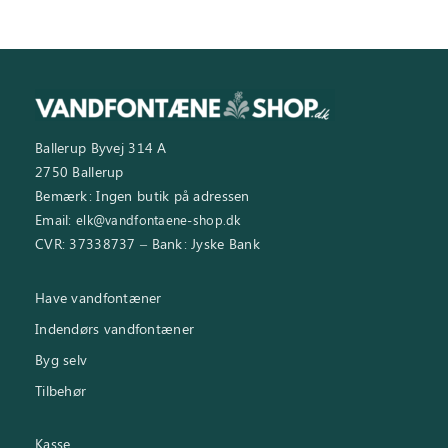
Ballerup Byvej 314 A
2750 Ballerup
Bemærk: Ingen butik på adressen
Email:
elk@vandfontaene-shop.dk
CVR: 37338737 – Bank: Jyske Bank
Have vandfontæner
Indendørs vandfontæner
Byg selv
Tilbehør
Kasse