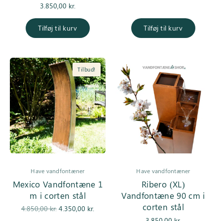
3.850,00
kr.
Tilføj til kurv
Tilføj til kurv
Tilbud!
Have vandfontæner
Have vandfontæner
Mexico Vandfontæne 1
Ribero (XL)
m i corten stål
Vandfontæne 90 cm i
corten stål
Den
Den
4.850,00
kr.
4.350,00
kr.
oprindelige
aktuelle pris
3.850,00
kr.