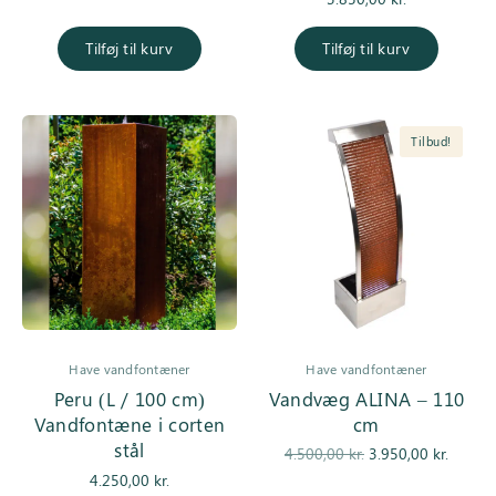
pris var:
er:
4.850,00 kr..
4.350,00 kr..
Tilføj til kurv
Tilføj til kurv
Tilbud!
Have vandfontæner
Have vandfontæner
Peru (L / 100 cm)
Vandvæg ALINA – 110
Vandfontæne i corten
cm
stål
Den
De
4.500,00
kr.
3.950,00
kr.
oprindelige
aktuell
4.250,00
kr.