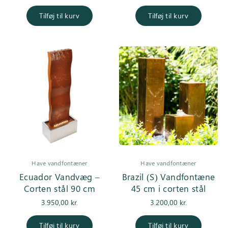
pris var:
er
4.500,00 kr..
3.950,0
Tilføj til kurv
Tilføj til kurv
Have vandfontæner
Have vandfontæner
Ecuador Vandvæg –
Brazil (S) Vandfontæne
Corten stål 90 cm
45 cm i corten stål
3.950,00
kr.
3.200,00
kr.
Tilføj til kurv
Tilføj til kurv