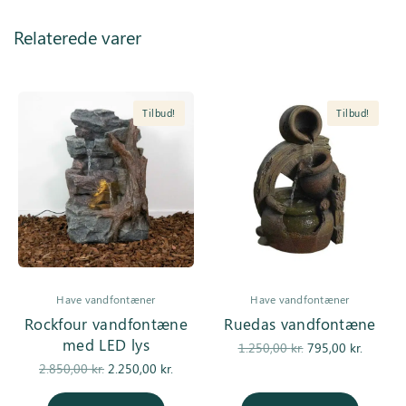
Relaterede varer
Tilbud!
Tilbud!
Have vandfontæner
Have vandfontæner
Rockfour vandfontæne
Ruedas vandfontæne
med LED lys
Den
Den
1.250,00
kr.
795,00
kr.
Den
Den
oprindelige
aktuel
2.850,00
kr.
2.250,00
kr.
oprindelige
aktuelle pris
pris var:
pris er