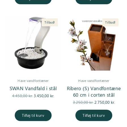
Tilbud!
Tilbud!
Have vandfontæner
Have vandfontæner
SWAN Vandfald i stål
Ribero (S) Vandfontæne
60 cm i corten stål
Den
Den
4.450,00
kr.
3.450,00
kr.
oprindelige
aktuelle pris
Den
De
3.250,00
kr.
2.750,00
kr.
pris var:
er:
oprindelige
aktuell
4.450,00 kr..
3.450,00 kr..
pris var:
er
Tilføj til kurv
Tilføj til kurv
3.250,00 kr..
2.750,0