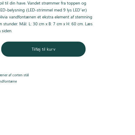
il til din have. Vandet strømmer fra toppen og
 LED-belysning (LED-strimmel med 9 lys LED’er)
olivia vandfontænen et ekstra element af stemning
n stunder. Mål: L: 30 cm x B: 7 cm x H: 60 cm. Læs
 siden.
Tilføj til kurv
ner af corten stål
ndfontæne