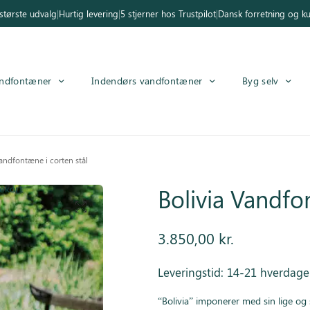
tørste udvalg
|
Hurtig levering
|
5 stjerner hos Trustpilot
|
Dansk forretning og k
ndfontæner
Indendørs vandfontæner
Byg selv
andfontæne i corten stål
ekort
Bolivia Vandfo
3.850,00
kr.
Leveringstid: 14-21 hverdage
“Bolivia” imponerer med sin lige og 