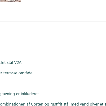
frit stål V2A
er terrasse område
ravning er inkluderet
Kombinationen af Corten og rustfrit stål med vand giver et 