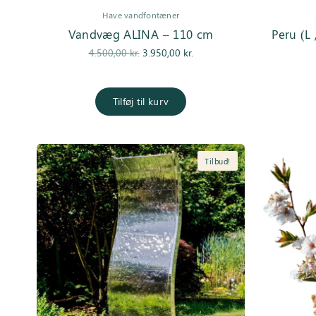
Have vandfontæner
Vandvæg ALINA – 110 cm
Peru (L
Den
Den
4.500,00
kr.
3.950,00
kr.
oprindelige
aktuelle pris
pris var:
er:
4.500,00 kr..
3.950,00 kr..
Tilføj til kurv
Tilbud!