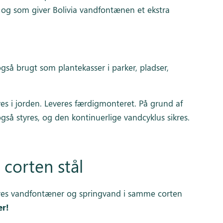
 og som giver Bolivia vandfontænen et ekstra
så brugt som plantekasser i parker, pladser,
ves i jorden. Leveres færdigmonteret. På grund af
å styres, og den kontinuerlige vandcyklus sikres.
i corten stål
il vores vandfontæner og springvand i samme corten
er!