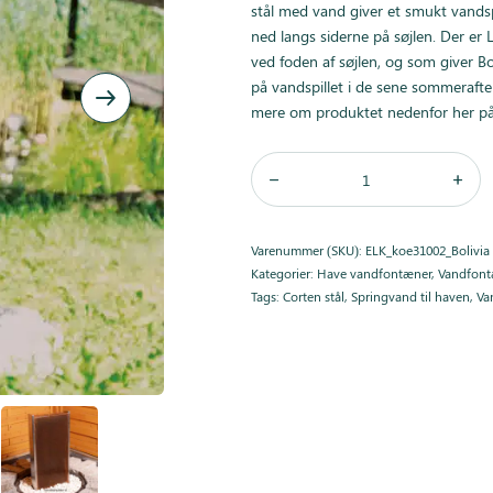
stål med vand giver et smukt vandsp
ned langs siderne på søjlen. Der er
ved foden af søjlen, og som giver B
på vandspillet i de sene sommerafte
mere om produktet nedenfor her på
Varenummer (SKU):
ELK_koe31002_Bolivia
Kategorier:
Have vandfontæner
,
Vandfontæ
Tags:
Corten stål
,
Springvand til haven
,
Va