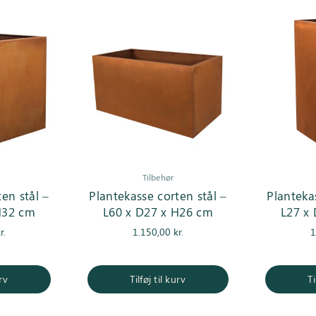
Tilbehør
en stål –
Plantekasse corten stål –
Planteka
H32 cm
L60 x D27 x H26 cm
L27 x
r.
1.150,00
kr.
1
urv
Tilføj til kurv
Ti