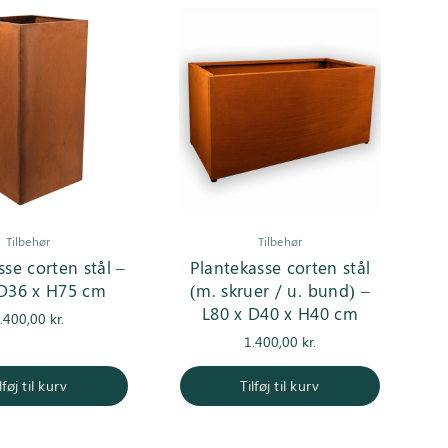
Tilbehør
Tilbehør
sse corten stål –
Plantekasse corten stål
 D36 x H75 cm
(m. skruer / u. bund) –
L80 x D40 x H40 cm
.400,00
kr.
1.400,00
kr.
lføj til kurv
Tilføj til kurv