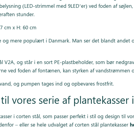
belysning (LED-strimmel med 9LED’er) ved foden af søjlen,
raften stunder.
 7 cm x H: 60 cm
e og mere populært i Danmark. Man ser det blandt andet og
stål V2A, og står i en sort PE-plastbeholder, som bør nedgra
e ved foden af fontænen, kan styrken af vandstrømmen ogs
and, og pumpen tages ind og opbevares frostfrit.
til vores serie af plantekasser 
ekasser i corten stål, som passer perfekt i stil og design t
edenfor –
eller se hele udvalget af corten stål plantekasser
h