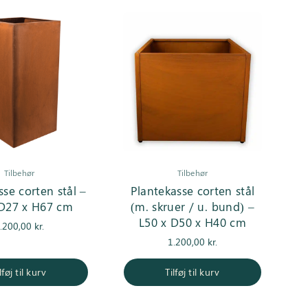
Tilbehør
Tilbehør
sse corten stål –
Plantekasse corten stål
 D27 x H67 cm
(m. skruer / u. bund) –
L50 x D50 x H40 cm
.200,00
kr.
1.200,00
kr.
lføj til kurv
Tilføj til kurv