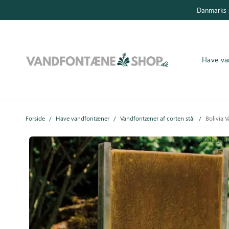
Danmarks s
Have va
Have vandfontæner
Forside
/
Have vandfontæner
/
Vandfontæner af corten stål
/
Bolivia V
Indendørs vandfontæner
Køb gav
Byg selv
Tilbehør
Inspiration
Køb gavekort