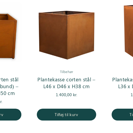
Tilbehør
ten stål
Plantekasse corten stål –
Planteka
 bund) –
L46 x D46 x H38 cm
L36 x
H50 cm
1.400,00
kr.
1
r.
urv
Tilføj til kurv
Ti