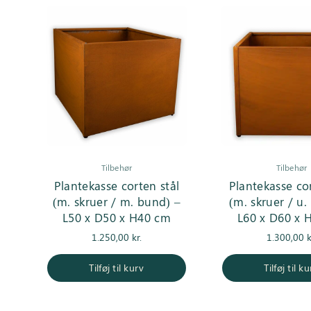
Tilbehør
Tilbehør
Plantekasse corten stål
Plantekasse cor
(m. skruer / m. bund) –
(m. skruer / u.
L50 x D50 x H40 cm
L60 x D60 x 
1.250,00
kr.
1.300,00
k
Tilføj til kurv
Tilføj til k