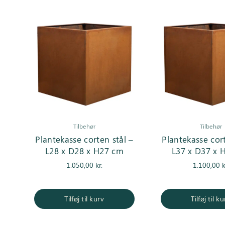
Tilbehør
Tilbehør
Plantekasse corten stål –
Plantekasse cort
L28 x D28 x H27 cm
L37 x D37 x 
1.050,00
kr.
1.100,00
k
Tilføj til kurv
Tilføj til k