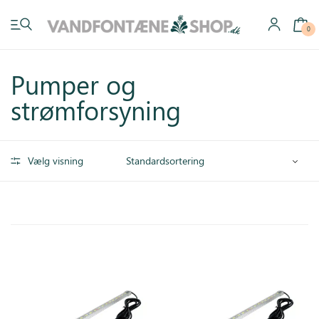
0
Pumper og
strømforsyning
Have vandfontæner
Vælg visning
Indendørs vandfontæner
Byg selv
Tilbehør
Inspiration
Køb gavekort