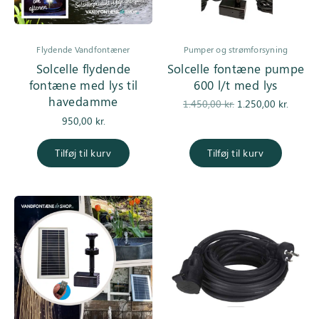
Flydende Vandfontæner
Pumper og strømforsyning
Solcelle flydende
Solcelle fontæne pumpe
fontæne med lys til
600 l/t med lys
havedamme
Den
De
1.450,00
kr.
1.250,00
kr.
oprindelige
aktuell
950,00
kr.
pris var:
er
1.450,00 kr..
1.250,0
Tilføj til kurv
Tilføj til kurv