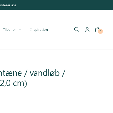
undeservice
Tilbehør
Inspiration
0
ntæne / vandløb /
2,0 cm)