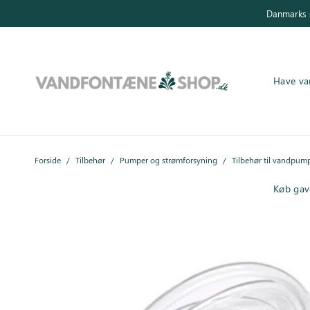
Danmarks s
Have va
Have vandfontæner
Forside
/
Tilbehør
/
Pumper og strømforsyning
/
Tilbehør til vandpum
Indendørs vandfontæner
Køb gav
Byg selv
Tilbehør
Inspiration
Køb gavekort