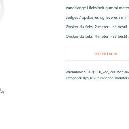
Vandslange i fleksibelt gummi mate
Sælges / opskæres og leveres i mi
Ønsker du f.eks. 2 meter – så bestil 
Ønsker du f.eks. 4 meter – så bestil 
IKKE PÅ LAGER
Varenummer (SKU):
ELK_koe_29003Schlau
Kategorier:
Byg selv
,
Pumper og strømfor