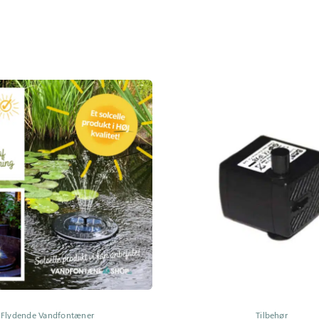
Flydende Vandfontæner
Tilbehør