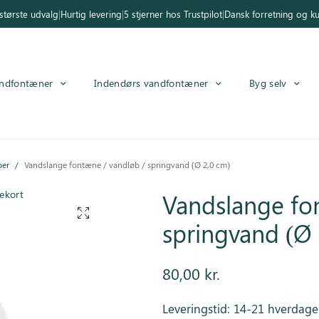
tørste udvalg
|
Hurtig levering
|
5 stjerner hos Trustpilot
|
Dansk forretning og k
ndfontæner
Indendørs vandfontæner
Byg selv
per
/
Vandslange fontæne / vandløb / springvand (Ø 2,0 cm)
ekort
Vandslange fo
springvand (Ø 
80,00
kr.
Leveringstid: 14-21 hverdage