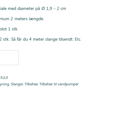
riale med diameter på Ø 1,9 – 2 cm
nimum 2 meters længde.
blot 1 stk.
2 stk. Så får du 4 meter slange tilsendt. Etc.
ch2,0
syning
,
Slanger
,
Tilbehør
,
Tilbehør til vandpumper