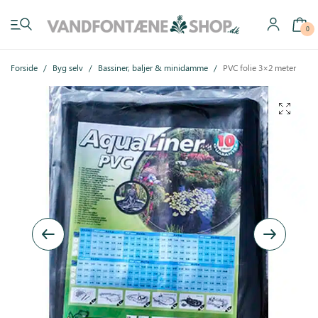
0
Forside
/
Byg selv
/
Bassiner, baljer & minidamme
/
PVC folie 3×2 meter
Have vandfontæner
Indendørs vandfontæner
Byg selv
Tilbehør
Inspiration
Køb gavekort