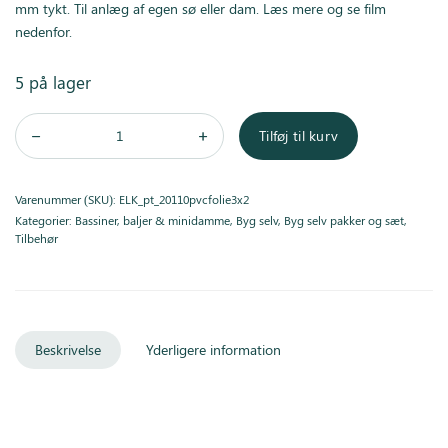
mm tykt. Til anlæg af egen sø eller dam. Læs mere og se film
nedenfor.
5 på lager
Tilføj til kurv
Varenummer (SKU):
ELK_pt_20110pvcfolie3x2
Kategorier:
Bassiner, baljer & minidamme
,
Byg selv
,
Byg selv pakker og sæt
,
Tilbehør
Beskrivelse
Yderligere information