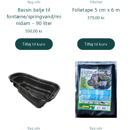
Byg selv
Tilbehør
Bassin balje til
Folietape 5 cm x 6 m
fontæne/springvand/mi
379,00
kr.
nidam – 90 liter
500,00
kr.
Tilføj til kurv
Tilføj til kurv
Byg selv
Byg selv