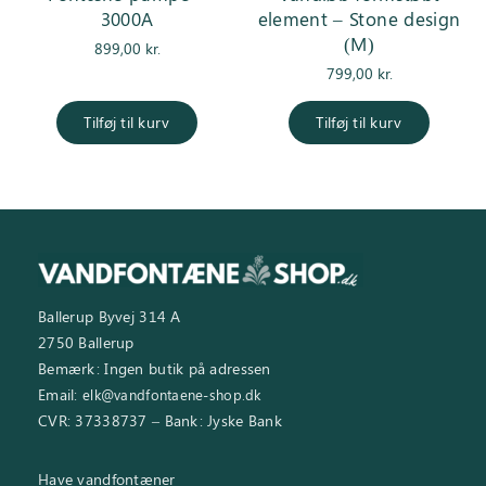
3000A
element – Stone design
(M)
899,00
kr.
799,00
kr.
Tilføj til kurv
Tilføj til kurv
Ballerup Byvej 314 A
2750 Ballerup
Bemærk: Ingen butik på adressen
Email:
elk@vandfontaene-shop.dk
CVR: 37338737 – Bank: Jyske Bank
Have vandfontæner