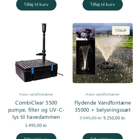
Tilføj til kurv
Tilføj til kurv
Tilbud!
Have vandfontæner
Have vandfontæner
CombiClear 5500
Flydende Vandfontæne
pumpe, filter og UV-C-
35000 + belysningssæt
lys til havedammen
Den
De
9.945,00
kr.
9.250,00
kr.
oprindelige
aktuell
1.495,00
kr.
pris var:
er
9.945,00 kr..
9.250,0