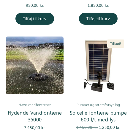
950,00
kr.
1.850,00
kr.
Tilføj til kurv
Tilføj til kurv
Tilbud!
Have vandfontæner
Pumper og strømforsyning
Flydende Vandfontæne
Solcelle fontæne pumpe
35000
600 l/t med lys
Den
De
1.450,00
kr.
1.250,00
kr.
7.450,00
kr.