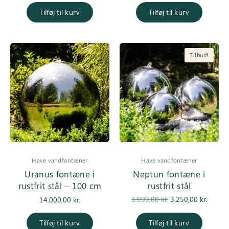
pris var:
er
Tilføj til kurv
Tilføj til kurv
2.550,00 kr..
1.750,0
Tilbud!
Have vandfontæner
Have vandfontæner
Uranus fontæne i
Neptun fontæne i
rustfrit stål – 100 cm
rustfrit stål
Den
De
3.999,00
kr.
3.250,00
kr.
14.000,00
kr.
oprindelige
aktuell
pris var:
er
Tilføj til kurv
Tilføj til kurv