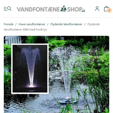
0
Forside
/
Have vandfontæner
/
Flydende Vandfontæner
/
Flydende
Vandfontæne 3000 med hvidt lys
Have vandfontæner
Indendørs vandfontæner
Byg selv
Tilbehør
Inspiration
Køb gavekort