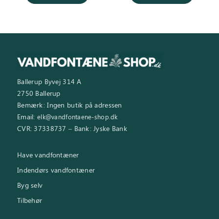
3.999,00 kr..
3.250,0
Ballerup Byvej 314 A
2750 Ballerup
Bemærk: Ingen butik på adressen
Email:
elk@vandfontaene-shop.dk
CVR: 37338737 – Bank: Jyske Bank
Have vandfontæner
Indendørs vandfontæner
Byg selv
Tilbehør