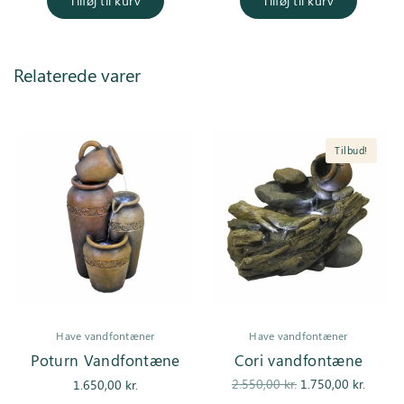
Tilføj til kurv
Tilføj til kurv
Relaterede varer
Tilbud!
Have vandfontæner
Have vandfontæner
Poturn Vandfontæne
Cori vandfontæne
Den
De
2.550,00
kr.
1.750,00
kr.
1.650,00
kr.
oprindelige
aktuell