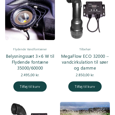
Flydende Vandfontæner
Tilbehør
Belysningssæt 3×6 W til
MegaFlow ECO 32000 –
Flydende fontæne
vandcirkulation til søer
35000/60000
og damme
2.495,00
kr.
2.850,00
kr.
Tilføj til kurv
Tilføj til kurv