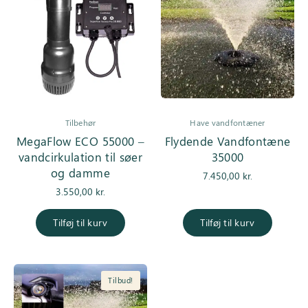
Tilbehør
Have vandfontæner
MegaFlow ECO 55000 –
Flydende Vandfontæne
vandcirkulation til søer
35000
og damme
7.450,00
kr.
3.550,00
kr.
Tilføj til kurv
Tilføj til kurv
Tilbud!