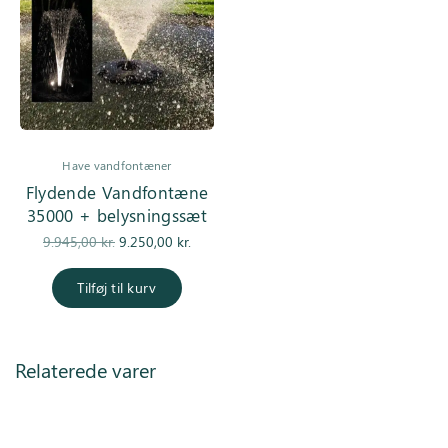
Have vandfontæner
Flydende Vandfontæne
35000 + belysningssæt
Den
Den
9.945,00
kr.
9.250,00
kr.
oprindelige
aktuelle pris
pris var:
er:
Tilføj til kurv
9.945,00 kr..
9.250,00 kr..
Relaterede varer