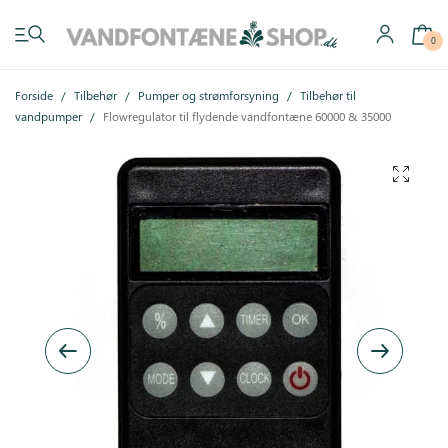
0
Forside
/
Tilbehør
/
Pumper og strømforsyning
/
Tilbehør til
vandpumper
/
Flowregulator til flydende vandfontæne 60000 & 35000
Have vandfontæner
Indendørs vandfontæner
Byg selv
Tilbehør
Inspiration
Køb gavekort