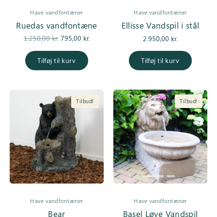
Have vandfontæner
Have vandfontæner
Ruedas vandfontæne
Ellisse Vandspil i stål
Den
Den
1.250,00
kr.
795,00
kr.
2.950,00
kr.
oprindelige
aktuelle
pris var:
pris er:
Tilføj til kurv
Tilføj til kurv
1.250,00 kr..
795,00 kr..
Tilbud!
Tilbud!
Have vandfontæner
Have vandfontæner
Bear
Basel Løve Vandspil