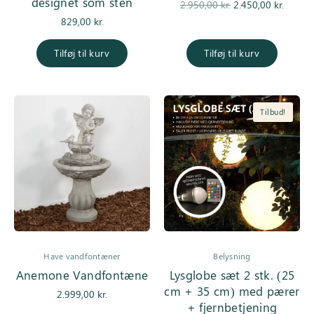
designet som sten
Den
De
2.950,00
kr.
2.450,00
kr.
oprindelige
aktuell
829,00
kr.
pris var:
er
2.950,00 kr..
2.450,0
Tilføj til kurv
Tilføj til kurv
Tilbud!
Have vandfontæner
Belysning
Anemone Vandfontæne
Lysglobe sæt 2 stk. (25
cm + 35 cm) med pærer
2.999,00
kr.
+ fjernbetjening