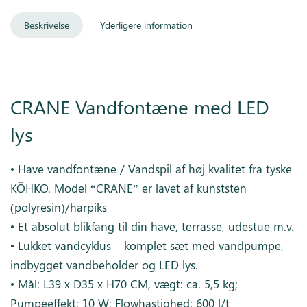
Beskrivelse
Yderligere information
CRANE Vandfontæne med LED
lys
• Have vandfontæne / Vandspil af høj kvalitet fra tyske
KÖHKO. Model “CRANE” er lavet af kunststen
(polyresin)/harpiks
• Et absolut blikfang til din have, terrasse, udestue m.v.
• Lukket vandcyklus – komplet sæt med vandpumpe,
indbygget vandbeholder og LED lys.
• Mål: L39 x D35 x H70 CM, vægt: ca. 5,5 kg;
Pumpeeffekt: 10 W; Flowhastighed: 600 l/t