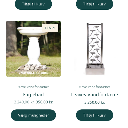
pris var:
er:
Tilføj til kurv
Tilføj til kurv
3.450,00 kr..
2.450,00 kr..
Tilbud!
Have vandfontæner
Have vandfontæner
Fuglebad
Leaves Vandfontæne
Den
Den
2.249,00
kr.
950,00
kr.
3.250,00
kr.
oprindelige
aktuelle
pris var:
pris er:
Vælg muligheder
Tilføj til kurv
2.249,00 kr..
950,00 kr..