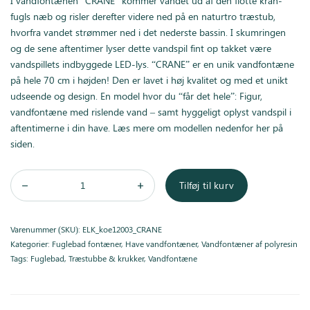
I vandfontænen “CRANE” kommer vandet ud af den flotte kran-
2.950,00 kr..
2.450,00 kr..
fugls næb og risler derefter videre ned på en naturtro træstub,
hvorfra vandet strømmer ned i det nederste bassin. I skumringen
og de sene aftentimer lyser dette vandspil fint op takket være
vandspillets indbyggede LED-lys. “CRANE” er en unik vandfontæne
på hele 70 cm i højden! Den er lavet i høj kvalitet og med et unikt
udseende og design. En model hvor du “får det hele”: Figur,
vandfontæne med rislende vand – samt hyggeligt oplyst vandspil i
aftentimerne i din have. Læs mere om modellen nedenfor her på
siden.
Tilføj til kurv
Varenummer (SKU):
ELK_koe12003_CRANE
Kategorier:
Fuglebad fontæner
,
Have vandfontæner
,
Vandfontæner af polyresin
Tags:
Fuglebad
,
Træstubbe & krukker
,
Vandfontæne