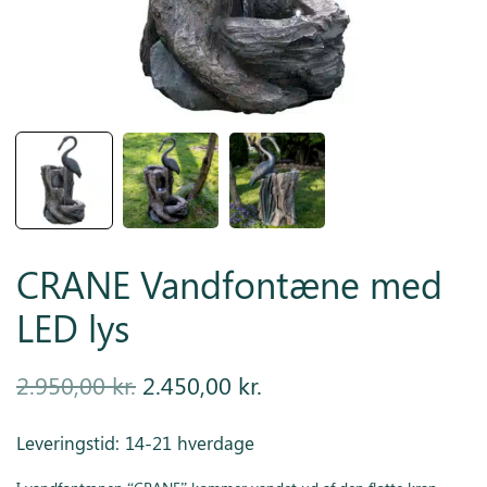
Inspiration
Galleri
Kundeservice
CRANE Vandfontæne med
LED lys
Den
Den
2.950,00
kr.
2.450,00
kr.
oprindelige
aktuelle
Leveringstid: 14-21 hverdage
pris var:
pris er: