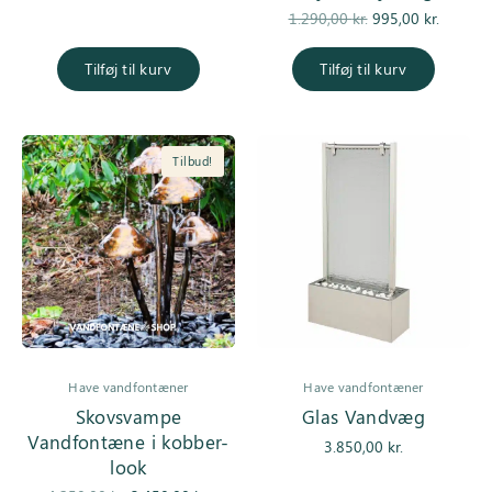
Den
Den
1.290,00
kr.
995,00
kr.
oprindelige
aktuel
pris var:
pris er
Tilføj til kurv
Tilføj til kurv
1.290,00 kr..
995,00 k
Tilbud!
Have vandfontæner
Have vandfontæner
Skovsvampe
Glas Vandvæg
Vandfontæne i kobber-
3.850,00
kr.
look