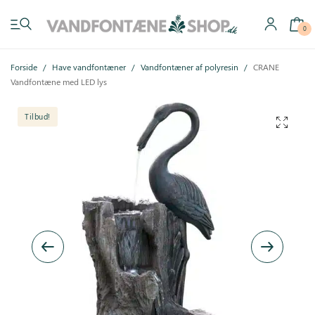
0
Forside
/
Have vandfontæner
/
Vandfontæner af polyresin
/
CRANE
Vandfontæne med LED lys
Tilbud!
Have vandfontæner
Indendørs vandfontæner
Byg selv
Tilbehør
Inspiration
Køb gavekort