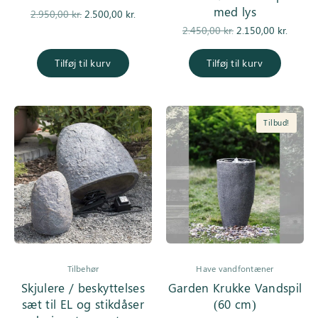
med lys
Den
Den
2.950,00
kr.
2.500,00
kr.
oprindelige
aktuelle pris
Den
De
2.450,00
kr.
2.150,00
kr.
pris var:
er:
oprindelige
aktuell
2.950,00 kr..
2.500,00 kr..
pris var:
er
Tilføj til kurv
Tilføj til kurv
2.450,00 kr..
2.150,0
Tilbud!
Tilbehør
Have vandfontæner
Skjulere / beskyttelses
Garden Krukke Vandspil
sæt til EL og stikdåser
(60 cm)