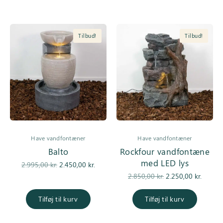
Tilbud!
Tilbud!
Have vandfontæner
Have vandfontæner
Balto
Rockfour vandfontæne
med LED lys
Den
Den
2.995,00
kr.
2.450,00
kr.
oprindelige
aktuelle pris
Den
De
2.850,00
kr.
2.250,00
kr.
pris var:
er:
oprindelige
aktuell
2.995,00 kr..
2.450,00 kr..
pris var:
er
Tilføj til kurv
Tilføj til kurv
2.850,00 kr..
2.250,0