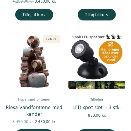
Den
Den
4.250,00
kr.
3.450,00
kr.
oprindelige
aktuelle pris
pris var:
er:
Tilføj til kurv
Tilføj til kurv
4.250,00 kr..
3.450,00 kr..
Tilbud!
Have vandfontæner
Tilbehør
Riesa Vandfontæne med
LED spot sæt – 3 stk.
kander
850,00
kr.
Den
Den
3.450,00
kr.
2.450,00
kr.
oprindelige
aktuelle pris