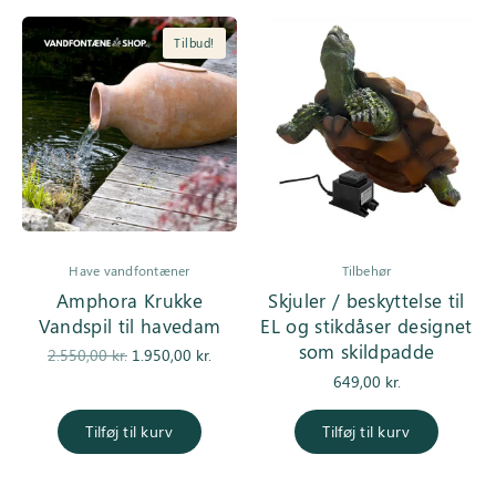
Tilbud!
Have vandfontæner
Tilbehør
Amphora Krukke
Skjuler / beskyttelse til
Vandspil til havedam
EL og stikdåser designet
som skildpadde
Den
Den
2.550,00
kr.
1.950,00
kr.
oprindelige
aktuelle pris
649,00
kr.
pris var:
er:
2.550,00 kr..
1.950,00 kr..
Tilføj til kurv
Tilføj til kurv