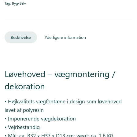
Tag:
Byg-Selv
Beskrivelse
Yderligere information
Løvehoved – vægmontering /
dekoration
• Højkvalitets vægfontæne i design som løvehoved
lavet af polyresin
• Imponerende vægdekoration
• Vejrbestandig
• Mål: ca. B32 x H37 x D13 cm; vægt: ca. 1,6 KG