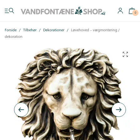
0
Forside
/
Tilbehør
/
Dekorationer
/
Løvehoved – vægmontering /
dekoration
Have vandfontæner
Indendørs vandfontæner
Byg selv
Tilbehør
Inspiration
Køb gavekort