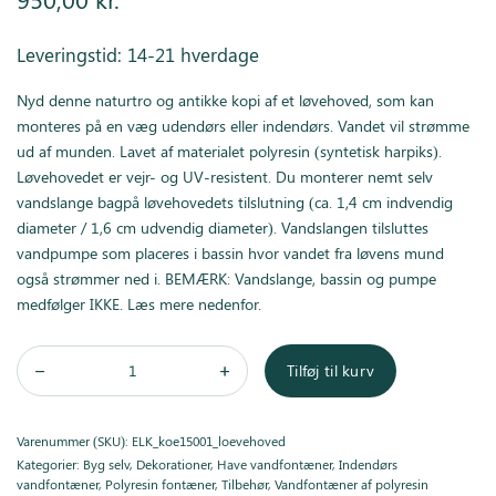
Leveringstid: 14-21 hverdage
Nyd denne naturtro og antikke kopi af et løvehoved, som kan
monteres på en væg udendørs eller indendørs. Vandet vil strømme
ud af munden. Lavet af materialet polyresin (syntetisk harpiks).
Løvehovedet er vejr- og UV-resistent. Du monterer nemt selv
vandslange bagpå løvehovedets tilslutning (ca. 1,4 cm indvendig
diameter / 1,6 cm udvendig diameter). Vandslangen tilsluttes
vandpumpe som placeres i bassin hvor vandet fra løvens mund
også strømmer ned i. BEMÆRK: Vandslange, bassin og pumpe
medfølger IKKE. Læs mere nedenfor.
Tilføj til kurv
Varenummer (SKU):
ELK_koe15001_loevehoved
Kategorier:
Byg selv
,
Dekorationer
,
Have vandfontæner
,
Indendørs
vandfontæner
,
Polyresin fontæner
,
Tilbehør
,
Vandfontæner af polyresin