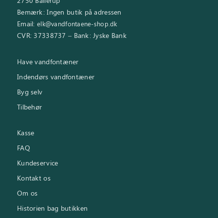
2750 Ballerup
Bemærk: Ingen butik på adressen
Email:
elk@vandfontaene-shop.dk
CVR: 37338737 – Bank: Jyske Bank
Have vandfontæner
Indendørs vandfontæner
Byg selv
Tilbehør
Kasse
FAQ
Kundeservice
Kontakt os
Om os
Historien bag butikken