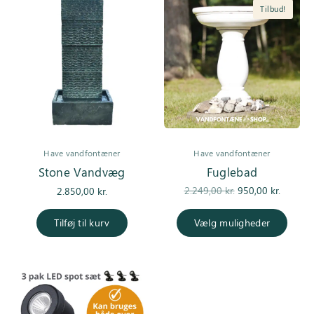
Tilbud!
Have vandfontæner
Have vandfontæner
Stone Vandvæg
Fuglebad
Den
Den
2.249,00
kr.
950,00
kr.
2.850,00
kr.
oprindelige
aktuel
pris var:
pris er
Tilføj til kurv
Vælg muligheder
2.249,00 kr..
950,00 k