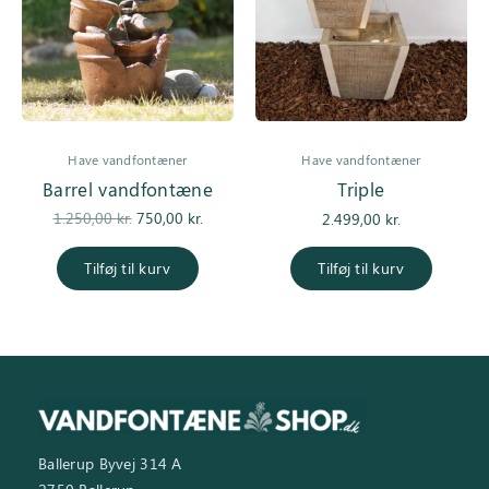
Have vandfontæner
Have vandfontæner
Barrel vandfontæne
Triple
Den
Den
1.250,00
kr.
750,00
kr.
2.499,00
kr.
oprindelige
aktuelle
pris var:
pris er:
Tilføj til kurv
Tilføj til kurv
1.250,00 kr..
750,00 kr..
Ballerup Byvej 314 A