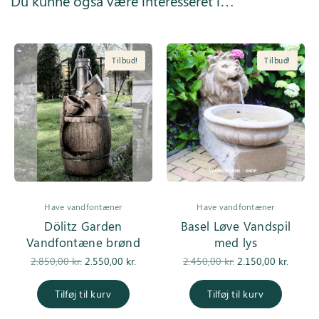
Du kunne også være interesseret i…
Tilbud!
Tilbud!
Have vandfontæner
Have vandfontæner
Dölitz Garden
Basel Løve Vandspil
Vandfontæne brønd
med lys
Den
Den
Den
De
2.850,00
kr.
2.550,00
kr.
2.450,00
kr.
2.150,00
kr.
oprindelige
aktuelle pris
oprindelige
aktuell
pris var:
er:
pris var:
er
Tilføj til kurv
Tilføj til kurv
2.850,00 kr..
2.550,00 kr..
2.450,00 kr..
2.150,0