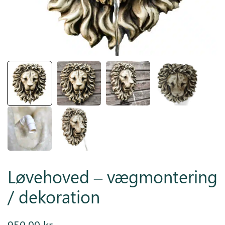
Inspiration
Galleri
Kundeservice
Løvehoved – vægmontering
/ dekoration
950,00
kr.