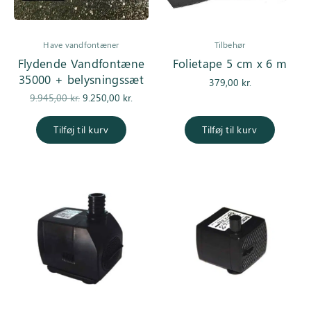
Have vandfontæner
Tilbehør
Flydende Vandfontæne
Folietape 5 cm x 6 m
35000 + belysningssæt
379,00
kr.
Den
Den
9.945,00
kr.
9.250,00
kr.
oprindelige
aktuelle pris
pris var:
er:
Tilføj til kurv
Tilføj til kurv
9.945,00 kr..
9.250,00 kr..