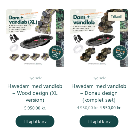
Tilbud!
Byg selv
Byg selv
Havedam med vandløb
Havedam med vandløb
– Wood design (XL
– Donau design
version)
(komplet sæt)
Den
De
4.950,00
kr.
4.550,00
kr.
5.950,00
kr.
oprindelige
aktuell
pris var:
er
Tilføj til kurv
Tilføj til kurv
4.950,00 kr..
4.550,0