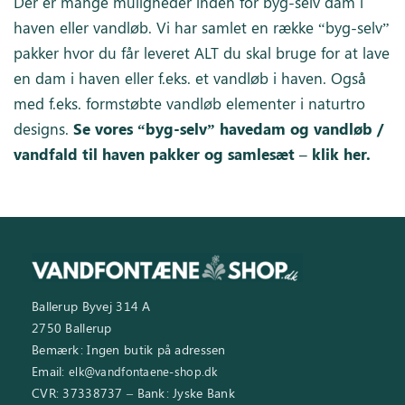
Der er mange muligheder inden for byg-selv dam i
haven eller vandløb. Vi har samlet en række “byg-selv”
pakker hvor du får leveret ALT du skal bruge for at lave
en dam i haven eller f.eks. et vandløb i haven. Også
med f.eks. formstøbte vandløb elementer i naturtro
designs.
Se vores “byg-selv” havedam og vandløb /
vandfald til haven pakker og samlesæt – klik her
.
Ballerup Byvej 314 A
2750 Ballerup
Bemærk: Ingen butik på adressen
Email:
elk@vandfontaene-shop.dk
CVR: 37338737 – Bank: Jyske Bank