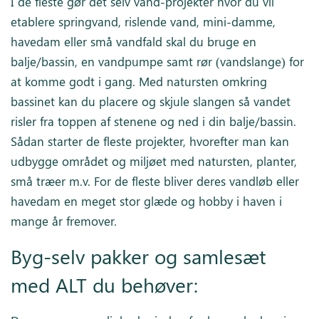
I de fleste gør det selv vand-projekter hvor du vil
etablere springvand, rislende vand, mini-damme,
havedam eller små vandfald skal du bruge en
balje/bassin, en vandpumpe samt rør (vandslange) for
at komme godt i gang. Med natursten omkring
bassinet kan du placere og skjule slangen så vandet
risler fra toppen af stenene og ned i din balje/bassin.
Sådan starter de fleste projekter, hvorefter man kan
udbygge området og miljøet med natursten, planter,
små træer m.v. For de fleste bliver deres vandløb eller
havedam en meget stor glæde og hobby i haven i
mange år fremover.
Byg-selv pakker og samlesæt
med ALT du behøver: