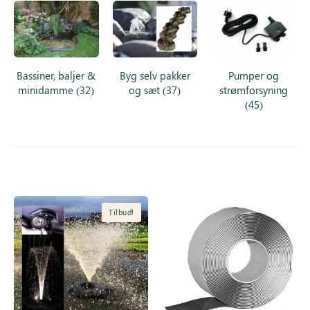
Inspiration
Galleri
Bassiner, baljer &
Byg selv pakker
Pumper og
Kundeservice
minidamme
(32)
og sæt
(37)
strømforsyning
(45)
Tilbud!