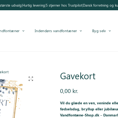
tørste udvalg
|
Hurtig levering
|
5 stjerner hos Trustpilot
|
Dansk forretning og k
ndfontæner
Indendørs vandfontæner
Byg selv
ekort
Gavekort
0,00
kr.
Vil du glæde en ven, veninde ell
fødselsdag, bryllup eller jubilæ
Vandfontæne-Shop.dk – Danmarks