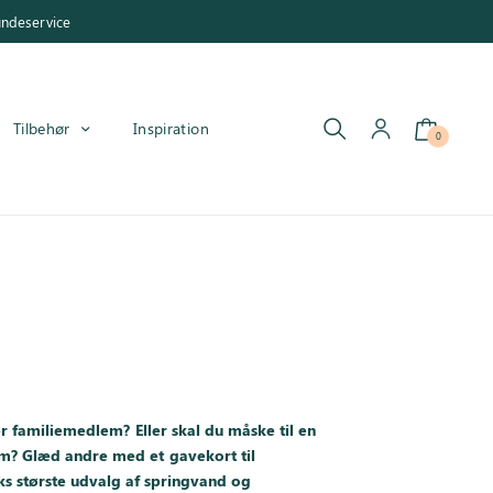
undeservice
Tilbehør
Inspiration
0
er familiemedlem? Eller skal du måske til en
um? Glæd andre med et gavekort til
 største udvalg af springvand og