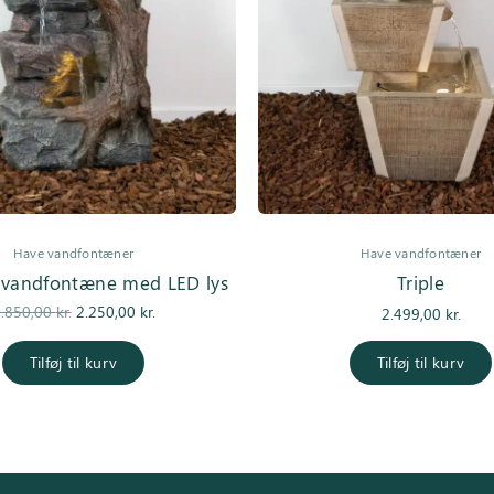
Have vandfontæner
Have vandfontæner
 vandfontæne med LED lys
Triple
Den
Den
.850,00
kr.
2.250,00
kr.
2.499,00
kr.
oprindelige
aktuelle pris
pris var:
er:
Tilføj til kurv
Tilføj til kurv
2.850,00 kr..
2.250,00 kr..