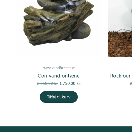
Have vandfontæner
Cori vandfontæne
Rockfour
Den
Den
2.550,00
kr.
1.750,00
kr.
2
oprindelige
aktuelle pris
pris var:
er:
Tilføj til kurv
2.550,00 kr..
1.750,00 kr..