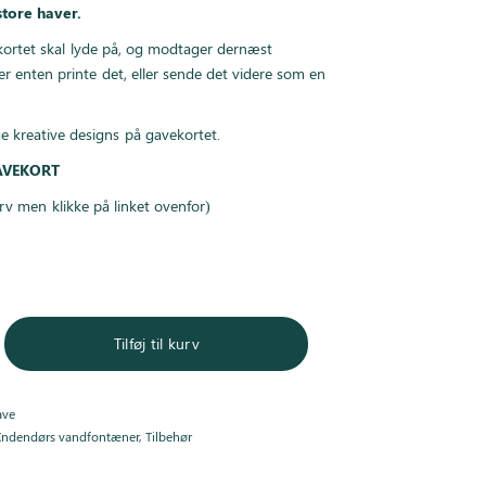
tore haver.
ortet skal lyde på, og modtager dernæst
er enten printe det, eller sende det videre som en
ge kreative designs på gavekortet.
GAVEKORT
kurv men klikke på linket ovenfor)
Tilføj til kurv
ave
Indendørs vandfontæner
,
Tilbehør