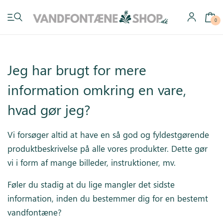
0
Jeg har brugt for mere
information omkring en vare,
Have vandfontæner
hvad gør jeg?
Indendørs vandfontæner
Vi forsøger altid at have en så god og fyldestgørende
Byg selv
produktbeskrivelse på alle vores produkter. Dette gør
vi i form af mange billeder, instruktioner, mv.
Tilbehør
Føler du stadig at du lige mangler det sidste
Inspiration
information, inden du bestemmer dig for en bestemt
vandfontæne?
Køb gavekort