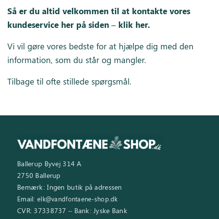
Så er du altid velkommen til at kontakte vores
kundeservice her på siden – klik her
.
Inspiration
Galleri
Vi vil gøre vores bedste for at hjælpe dig med den
Kundeservice
information, som du står og mangler.
Tilbage til ofte stillede spørgsmål.
Ballerup Byvej 314 A
2750 Ballerup
Bemærk: Ingen butik på adressen
Email:
elk@vandfontaene-shop.dk
CVR: 37338737 – Bank: Jyske Bank