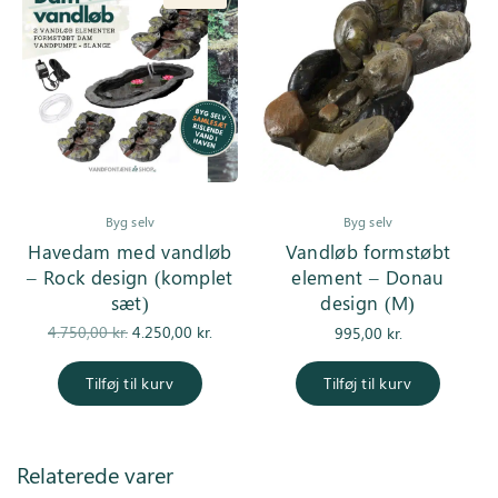
Byg selv
Byg selv
Havedam med vandløb
Vandløb formstøbt
– Rock design (komplet
element – Donau
sæt)
design (M)
Den
Den
4.750,00
kr.
4.250,00
kr.
995,00
kr.
oprindelige
aktuelle pris
pris var:
er:
Tilføj til kurv
Tilføj til kurv
4.750,00 kr..
4.250,00 kr..
Relaterede varer