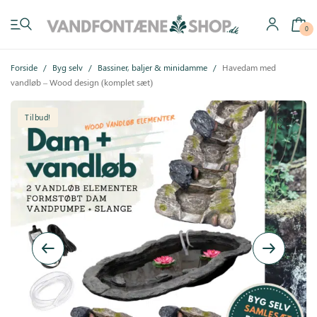
0
Forside
/
Byg selv
/
Bassiner, baljer & minidamme
/
Havedam med
vandløb – Wood design (komplet sæt)
Tilbud!
Have vandfontæner
Indendørs vandfontæner
Byg selv
Tilbehør
Inspiration
Køb gavekort