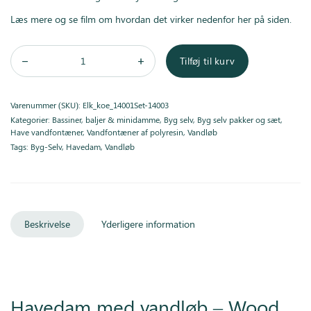
Læs mere og se film om hvordan det virker nedenfor her på siden.
Tilføj til kurv
Varenummer (SKU):
Elk_koe_14001Set-14003
Kategorier:
Bassiner, baljer & minidamme
,
Byg selv
,
Byg selv pakker og sæt
,
Have vandfontæner
,
Vandfontæner af polyresin
,
Vandløb
Tags:
Byg-Selv
,
Havedam
,
Vandløb
Beskrivelse
Yderligere information
Havedam med vandløb – Wood