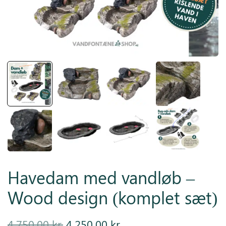
Inspiration
Galleri
Kundeservice
Havedam med vandløb –
Wood design (komplet sæt)
Den
Den
4.750,00
kr.
4.250,00
kr.