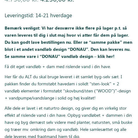
oprindelige
aktuelle
Leveringstid: 14-21 hverdage
pris var:
pris er:
Bemærk venligst: Vi har desværre ikke flere på lager p.t. så
4.750,00 kr..
4.250,00 kr..
varen leveres til dig i slut maj hvor vi atter får dem på lager.
Du kan godt lave bestillingen nu. Eller se “samme pakke” men
blot i et andet vandløb design “DONAU”. Den kan leveres nu.
Se samme vare i “DONAU” vandløb design – klik her!
Få dit eget vandløb + dam med rislende vand i din have.
Her får du ALT du skal bruge leveret i ét samlet byg-selv sæt. I
pakken finder du formstøbt havedam i solidt “sten-look” + 2
vandløb elementer i formstøbt “skovbund/sten (“WOOD”)”-design
+ vandpumpe/vandslange i solid og høj kvalitet!
Alle dele er lavet i et naturtro design, og giver dig en virkelig stor
effekt af rislende vand i din have. Opbyg vandløbet + dammen i din
have og byg dernæst selv videre med planter, natursten, små buske
og træer mv. omkring dam og vandløb. Hele samlesættet og alle
dele leveres med fragtmand hjem til dig.