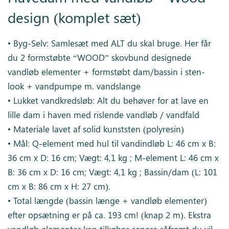
design (komplet sæt)
• Byg-Selv: Samlesæt med ALT du skal bruge. Her får
du 2 formstøbte “WOOD” skovbund designede
vandløb elementer + formstøbt dam/bassin i sten-
look + vandpumpe m. vandslange
• Lukket vandkredsløb: Alt du behøver for at lave en
lille dam i haven med rislende vandløb / vandfald
• Materiale lavet af solid kunststen (polyresin)
• Mål: Q-element med hul til vandindløb L: 46 cm x B:
36 cm x D: 16 cm; Vægt: 4,1 kg ; M-element L: 46 cm x
B: 36 cm x D: 16 cm; Vægt: 4,1 kg ; Bassin/dam (L: 101
cm x B: 86 cm x H: 27 cm).
• Total længde (bassin længe + vandløb elementer)
efter opsætning er på ca. 193 cm! (knap 2 m). Ekstra
vandløb elementer kan tilkøbes senere såfremt du vil