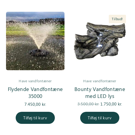
Tilbud!
Have vandfontæner
Have vandfontæner
Flydende Vandfontæne
Bounty Vandfontæne
35000
med LED lys
Den
De
3.500,00
kr.
1.750,00
kr.
7.450,00
kr.
oprindelige
aktuell
pris var:
er
Tilføj til kurv
Tilføj til kurv
3.500,00 kr..
1.750,0