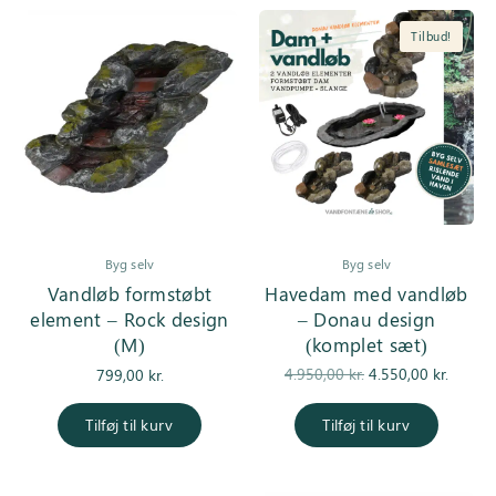
Tilbud!
Byg selv
Byg selv
Vandløb formstøbt
Havedam med vandløb
element – Rock design
– Donau design
(M)
(komplet sæt)
Den
De
4.950,00
kr.
4.550,00
kr.
799,00
kr.
oprindelige
aktuell
pris var:
er
Tilføj til kurv
Tilføj til kurv
4.950,00 kr..
4.550,0