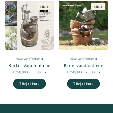
Tilbud!
Tilbud!
Have vandfontæner
Have vandfontæner
Bucket Vandfontæne
Barrel vandfontæne
Den
Den
Den
Den
1.250,00
kr.
850,00
kr.
1.250,00
kr.
750,00
kr.
oprindelige
aktuelle
oprindelige
aktuel
pris var:
pris er:
pris var:
pris er
Tilføj til kurv
Tilføj til kurv
1.250,00 kr..
850,00 kr..
1.250,00 kr..
750,00 k