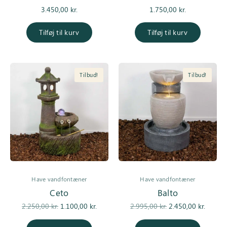
3.450,00
kr.
1.750,00
kr.
Tilføj til kurv
Tilføj til kurv
Tilbud!
Tilbud!
Have vandfontæner
Have vandfontæner
Ceto
Balto
Den
Den
Den
De
2.250,00
kr.
1.100,00
kr.
2.995,00
kr.
2.450,00
kr.
oprindelige
aktuelle pris
oprindelige
aktuell