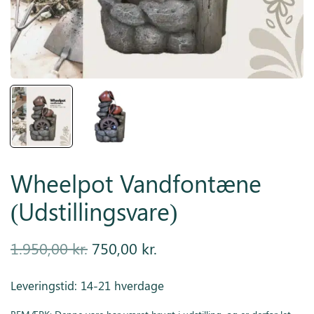
Inspiration
Galleri
Kundeservice
Wheelpot Vandfontæne
(Udstillingsvare)
Den
Den
1.950,00
kr.
750,00
kr.
oprindelige
aktuelle
Leveringstid: 14-21 hverdage
pris var:
pris er: