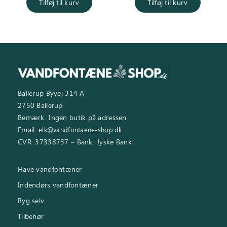
pris var:
er:
pris var:
er
Tilføj til kurv
Tilføj til kurv
2.250,00 kr..
1.100,00 kr..
2.995,00 kr..
2.450,0
Ballerup Byvej 314 A
2750 Ballerup
Bemærk: Ingen butik på adressen
Email:
elk@vandfontaene-shop.dk
CVR: 37338737 – Bank: Jyske Bank
Have vandfontæner
Indendørs vandfontæner
Byg selv
Tilbehør