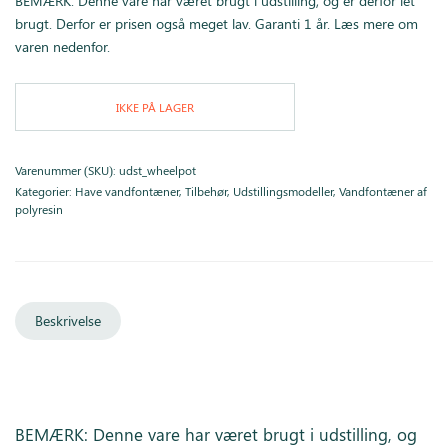
BEMÆRK: Denne vare har været brugt i udstilling, og er derfor let
1.950,00 kr..
750,00 kr..
brugt. Derfor er prisen også meget lav. Garanti 1 år. Læs mere om
varen nedenfor.
IKKE PÅ LAGER
Varenummer (SKU):
udst_wheelpot
Kategorier:
Have vandfontæner
,
Tilbehør
,
Udstillingsmodeller
,
Vandfontæner af
polyresin
Beskrivelse
BEMÆRK: Denne vare har været brugt i udstilling, og