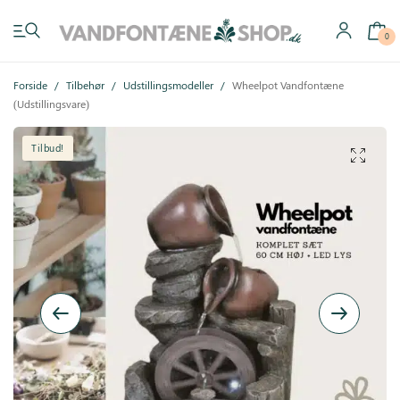
0
Forside
/
Tilbehør
/
Udstillingsmodeller
/
Wheelpot Vandfontæne
(Udstillingsvare)
Tilbud!
Have vandfontæner
Indendørs vandfontæner
Byg selv
Tilbehør
Inspiration
Køb gavekort