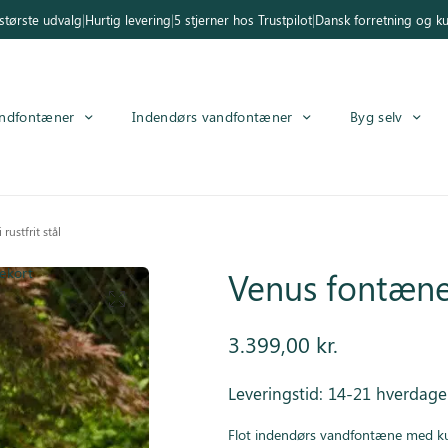
tørste udvalg
|
Hurtig levering
|
5 stjerner hos Trustpilot
|
Dansk forretning og k
ndfontæner
Indendørs vandfontæner
Byg selv
rustfrit stål
ekort
Venus fontæne i
3.399,00
kr.
Leveringstid: 14-21 hverdage
Flot indendørs vandfontæne med k