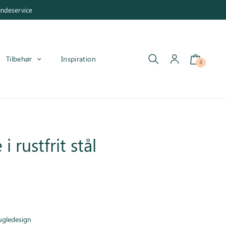
undeservice
Tilbehør
Inspiration
0
 rustfrit stål
ugledesign