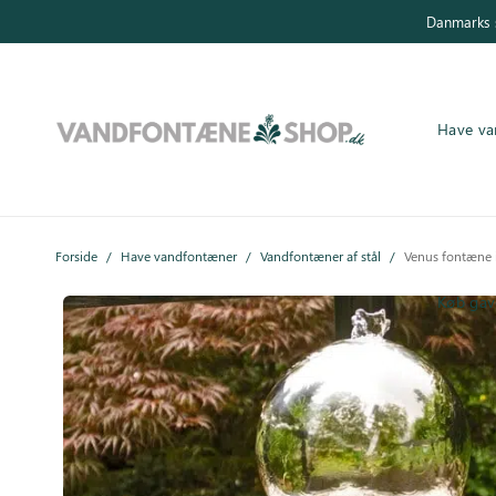
Danmarks s
Have va
Have vandfontæner
Forside
/
Have vandfontæner
/
Vandfontæner af stål
/
Venus fontæne i 
Indendørs vandfontæner
Køb gav
Byg selv
Tilbehør
Inspiration
Køb gavekort