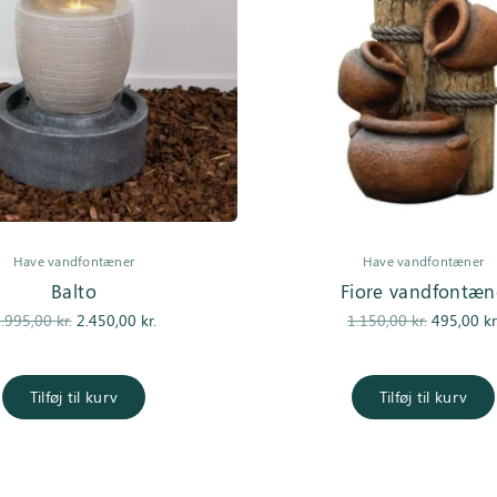
Have vandfontæner
Have vandfontæner
Balto
Fiore vandfontæn
Den
Den
Den
.995,00
kr.
2.450,00
kr.
1.150,00
kr.
495,00
kr
oprindelige
aktuelle pris
oprindeli
pris var:
er:
pris var
2.995,00 kr..
2.450,00 kr..
1.150,00 k
Tilføj til kurv
Tilføj til kurv