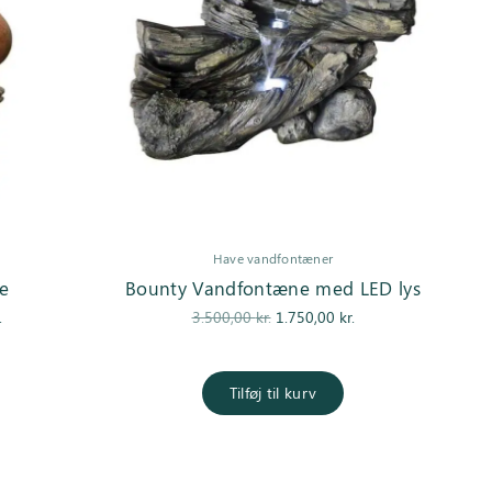
Have vandfontæner
e
Bounty Vandfontæne med LED lys
Den
Den
Den
.
3.500,00
kr.
1.750,00
kr.
ge
aktuelle
oprindelige
aktuelle pris
:
pris er:
pris var:
er:
r..
495,00 kr..
3.500,00 kr..
1.750,00 kr..
Tilføj til kurv