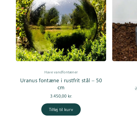
Have vandfontæner
Uranus fontæne i rustfrit stål – 50
cm
2
3.450,00
kr.
Tilføj til kurv