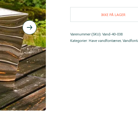
IKKE PÅ LAGER
Varenummer (SKU):
Vand-40-038
Kategorier:
Have vandfontæner
,
Vandfontæ