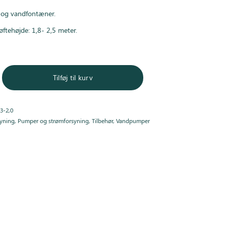
 og vandfontæner.
tehøjde: 1,8- 2,5 meter.
Tilføj til kurv
3-2,0
syning
,
Pumper og strømforsyning
,
Tilbehør
,
Vandpumper