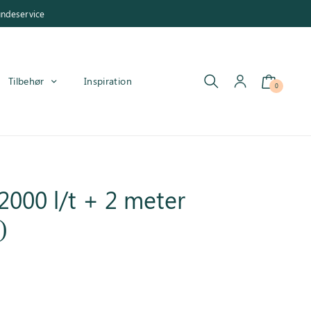
undeservice
Tilbehør
Inspiration
0
000 l/t + 2 meter
)