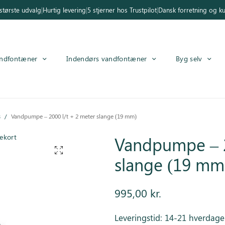
tørste udvalg
|
Hurtig levering
|
5 stjerner hos Trustpilot
|
Dansk forretning og k
ndfontæner
Indendørs vandfontæner
Byg selv
s
/
Vandpumpe – 2000 l/t + 2 meter slange (19 mm)
ekort
Vandpumpe – 2
slange (19 mm
995,00
kr.
Leveringstid: 14-21 hverdage