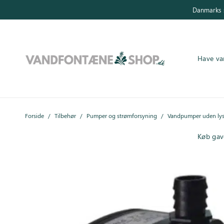
Danmarks s
Have va
Have vandfontæner
Forside
/
Tilbehør
/
Pumper og strømforsyning
/
Vandpumper uden ly
Indendørs vandfontæner
Køb gav
Byg selv
Tilbehør
Inspiration
Køb gavekort