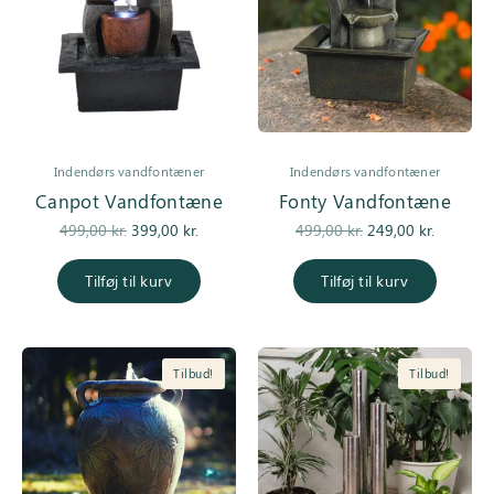
Indendørs vandfontæner
Indendørs vandfontæner
Canpot Vandfontæne
Fonty Vandfontæne
Den
Den
Den
Den
499,00
kr.
399,00
kr.
499,00
kr.
249,00
kr.
oprindelige
aktuelle
oprindelige
aktuell
pris var:
pris er:
pris var:
pris er:
Tilføj til kurv
Tilføj til kurv
499,00 kr..
399,00 kr..
499,00 kr..
249,00 kr
Tilbud!
Tilbud!