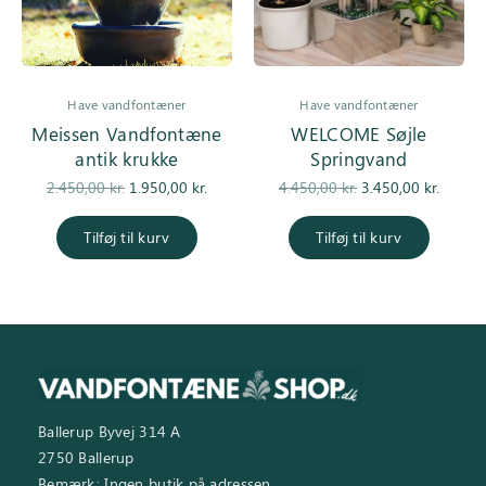
Have vandfontæner
Have vandfontæner
Meissen Vandfontæne
WELCOME Søjle
antik krukke
Springvand
Den
Den
Den
De
2.450,00
kr.
1.950,00
kr.
4.450,00
kr.
3.450,00
kr.
oprindelige
aktuelle pris
oprindelige
aktuell
pris var:
er:
pris var:
er
Tilføj til kurv
Tilføj til kurv
2.450,00 kr..
1.950,00 kr..
4.450,00 kr..
3.450,0
Ballerup Byvej 314 A
2750 Ballerup
Bemærk: Ingen butik på adressen