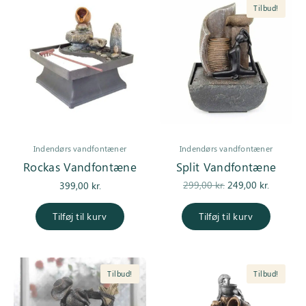
Tilbud!
Indendørs vandfontæner
Indendørs vandfontæner
Rockas Vandfontæne
Split Vandfontæne
Den
Den
299,00
kr.
249,00
kr.
399,00
kr.
oprindelige
aktuell
pris var:
pris er:
Tilføj til kurv
Tilføj til kurv
299,00 kr..
249,00 kr
Tilbud!
Tilbud!