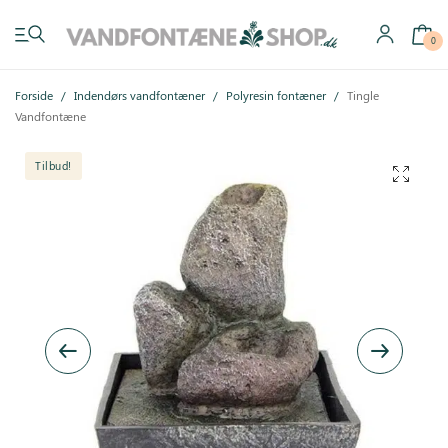
0
Forside
/
Indendørs vandfontæner
/
Polyresin fontæner
/
Tingle
Vandfontæne
Tilbud!
Have vandfontæner
Indendørs vandfontæner
Byg selv
Tilbehør
Inspiration
Køb gavekort