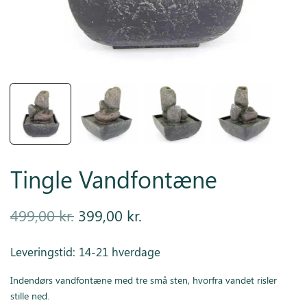
Inspiration
Galleri
Kundeservice
Tingle Vandfontæne
Den
Den
499,00
kr.
399,00
kr.
oprindelige
aktuelle
Leveringstid: 14-21 hverdage
pris var:
pris er:
Indendørs vandfontæne med tre små sten, hvorfra vandet risler
499,00 kr..
399,00 kr..
stille ned.