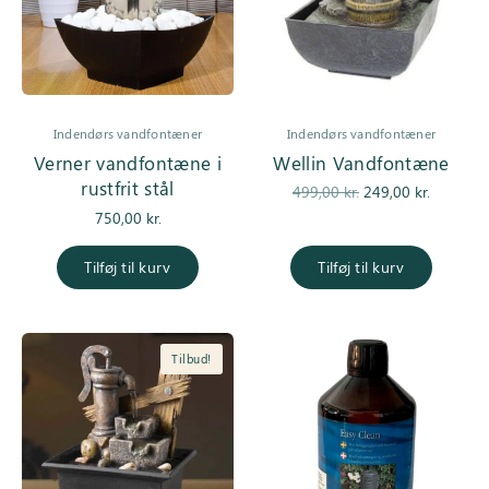
Indendørs vandfontæner
Indendørs vandfontæner
Verner vandfontæne i
Wellin Vandfontæne
rustfrit stål
Den
Den
499,00
kr.
249,00
kr.
oprindelige
aktuell
750,00
kr.
pris var:
pris er:
499,00 kr..
249,00 kr
Tilføj til kurv
Tilføj til kurv
Tilbud!