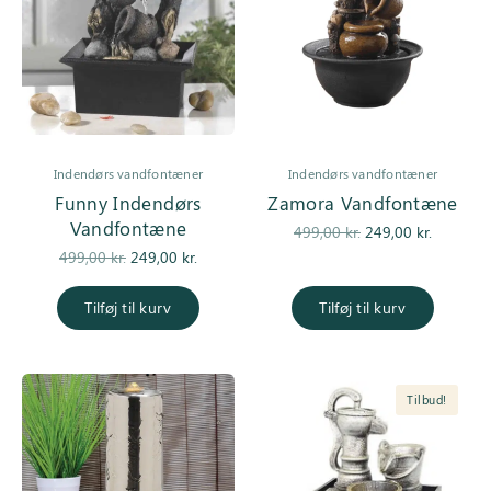
Indendørs vandfontæner
Indendørs vandfontæner
Funny Indendørs
Zamora Vandfontæne
Vandfontæne
Den
Den
499,00
kr.
249,00
kr.
Den
Den
oprindelige
aktuell
499,00
kr.
249,00
kr.
oprindelige
aktuelle
pris var:
pris er:
pris var:
pris er:
499,00 kr..
249,00 kr
Tilføj til kurv
Tilføj til kurv
499,00 kr..
249,00 kr..
Tilbud!