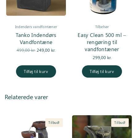
Indendørs vandfontæner
Tilbehør
Tanko Indendørs
Easy Clean 500 ml –
Vandfontæne
rengøring til
vandfontæner
Den
Den
499,00
kr.
249,00
kr.
oprindelige
aktuelle
299,00
kr.
pris var:
pris er:
499,00 kr..
249,00 kr..
Tilføj til kurv
Tilføj til kurv
Relaterede varer
Tilbud!
Tilbud!