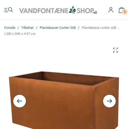
0
Forside
/
Tilbehør
/
Plantekasser Corten Stål
/
Plantekasse corten stål –
L100 x D45 x H37 cm
Have vandfontæner
Indendørs vandfontæner
Byg selv
Tilbehør
Inspiration
Køb gavekort