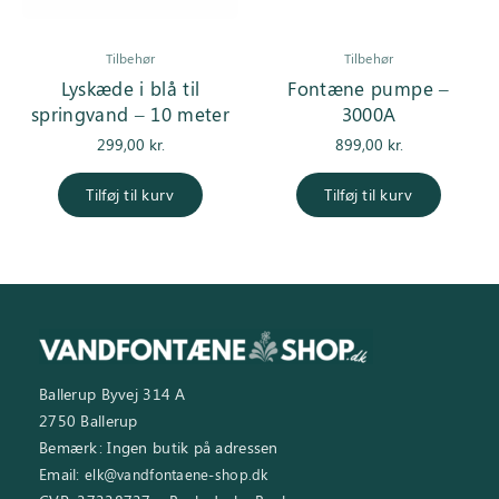
Tilbehør
Tilbehør
Lyskæde i blå til
Fontæne pumpe –
springvand – 10 meter
3000A
299,00
kr.
899,00
kr.
Tilføj til kurv
Tilføj til kurv
Ballerup Byvej 314 A
2750 Ballerup
Bemærk: Ingen butik på adressen
Email:
elk@vandfontaene-shop.dk