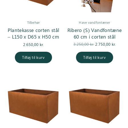
Tilbehør
Have vandfontæner
Plantekasse corten stål
Ribero (S) Vandfontæne
– L150 x D65 x H50 cm
60 cm i corten stål
Den
De
3.250,00
kr.
2.750,00
kr.
2.650,00
kr.
oprindelige
aktuell
pris var:
er
Tilføj til kurv
Tilføj til kurv
3.250,00 kr..
2.750,0