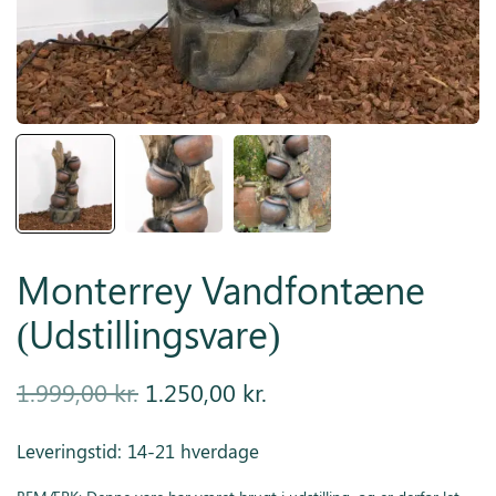
Inspiration
Galleri
Kundeservice
Monterrey Vandfontæne
(Udstillingsvare)
Den
Den
1.999,00
kr.
1.250,00
kr.
oprindelige
aktuelle
Leveringstid: 14-21 hverdage
pris var:
pris er: