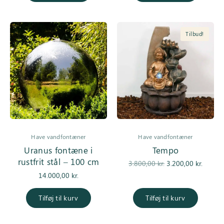
Tilbud!
Have vandfontæner
Have vandfontæner
Uranus fontæne i
Tempo
rustfrit stål – 100 cm
Den
De
3.800,00
kr.
3.200,00
kr.
oprindelige
aktuell
14.000,00
kr.
pris var:
er
3.800,00 kr..
3.200,0
Tilføj til kurv
Tilføj til kurv