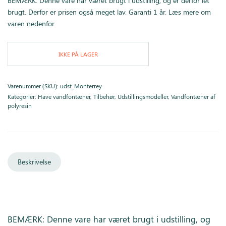
BEMÆRK: Denne vare har været brugt i udstilling, og er derfor let
1.999,00 kr..
1.250,00 kr..
brugt. Derfor er prisen også meget lav. Garanti 1 år. Læs mere om
varen nedenfor
IKKE PÅ LAGER
Varenummer (SKU):
udst_Monterrey
Kategorier:
Have vandfontæner
,
Tilbehør
,
Udstillingsmodeller
,
Vandfontæner af
polyresin
Beskrivelse
BEMÆRK: Denne vare har været brugt i udstilling, og