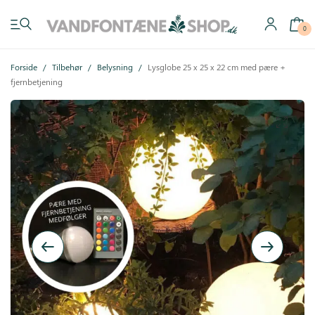
0
Forside
/
Tilbehør
/
Belysning
/
Lysglobe 25 x 25 x 22 cm med pære +
fjernbetjening
Have vandfontæner
Indendørs vandfontæner
Byg selv
Tilbehør
Inspiration
Køb gavekort