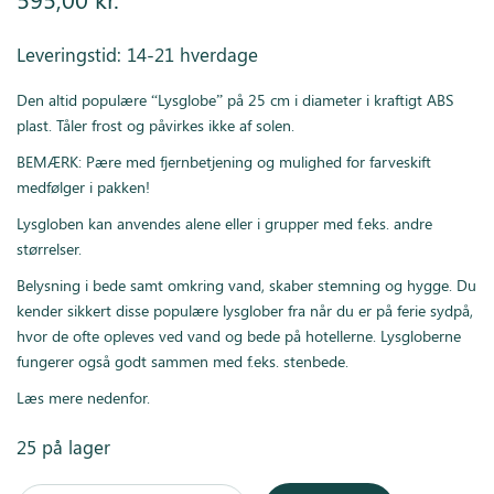
Leveringstid: 14-21 hverdage
Den altid populære “Lysglobe” på 25 cm i diameter i kraftigt ABS
plast. Tåler frost og påvirkes ikke af solen.
BEMÆRK: Pære med fjernbetjening og mulighed for farveskift
medfølger i pakken!
Lysgloben kan anvendes alene eller i grupper med f.eks. andre
størrelser.
Belysning i bede samt omkring vand, skaber stemning og hygge. Du
kender sikkert disse populære lysglober fra når du er på ferie sydpå,
hvor de ofte opleves ved vand og bede på hotellerne. Lysgloberne
fungerer også godt sammen med f.eks. stenbede.
Læs mere nedenfor.
25 på lager