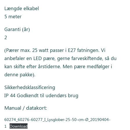
Længde elkabel
5 meter
Garanti (år)
2
(Pærer max. 25 watt passer i E27 fatningen. Vi
anbefaler en LED pære, gerne farveskiftende, så du
kan skifte efter årstiderne. Men pære medfølger i
denne pakke).
Sikkerhedsklassificering
IP 44 Godkendt til udendørs brug
Manual / datakort:
60274_60276-60277_I_Lysglober-25-50-cm-Ø_20190404-
1
Download