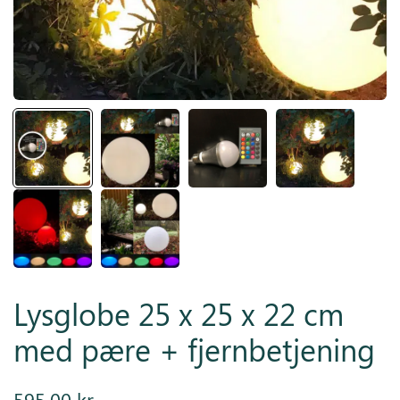
Inspiration
Galleri
Kundeservice
Lysglobe 25 x 25 x 22 cm
med pære + fjernbetjening
595,00
kr.