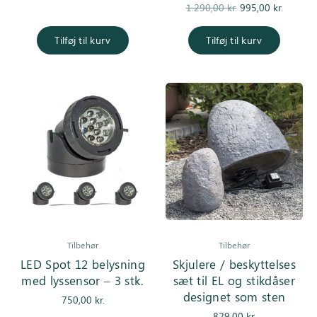
Den
Den
1.290,00
kr.
995,00
kr.
oprindelige
aktuel
pris var:
pris er
Tilføj til kurv
Tilføj til kurv
1.290,00 kr..
995,00 k
Tilbehør
Tilbehør
LED Spot 12 belysning
Skjulere / beskyttelses
med lyssensor – 3 stk.
sæt til EL og stikdåser
designet som sten
750,00
kr.
829,00
kr.