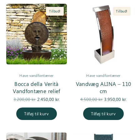
Tilbud!
Tilbud!
Have vandfontæner
Have vandfontæner
Bocca della Verità
Vandvæg ALINA – 110
Vandfontæne relief
cm
Den
Den
Den
De
3.200,00
kr.
2.450,00
kr.
4.500,00
kr.
3.950,00
kr.
oprindelige
aktuelle pris
oprindelige
aktuell
pris var:
er:
pris var:
er
Tilføj til kurv
Tilføj til kurv
3.200,00 kr..
2.450,00 kr..
4.500,00 kr..
3.950,0