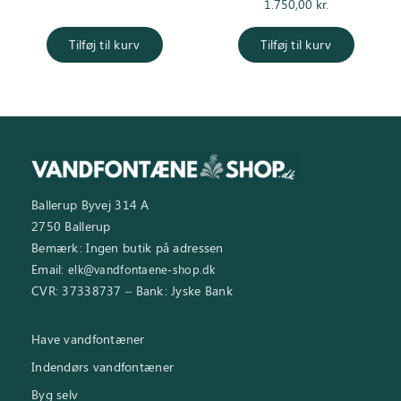
oprindelige
aktuelle pris
1.750,00
kr.
pris var:
er:
2.995,00 kr..
2.450,00 kr..
Tilføj til kurv
Tilføj til kurv
Ballerup Byvej 314 A
2750 Ballerup
Bemærk: Ingen butik på adressen
Email:
elk@vandfontaene-shop.dk
CVR: 37338737 – Bank: Jyske Bank
Have vandfontæner
Indendørs vandfontæner
Byg selv