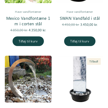
Have vandfontæner
Have vandfontæner
Mexico Vandfontæne 1
SWAN Vandfald i stål
m i corten stål
Den
De
4.450,00
kr.
3.450,00
kr.
Den
Den
oprindelige
aktuell
4.850,00
kr.
4.350,00
kr.
oprindelige
aktuelle pris
pris var:
er
pris var:
er:
4.450,00 kr..
3.450,0
Tilføj til kurv
Tilføj til kurv
4.850,00 kr..
4.350,00 kr..
Tilbud!