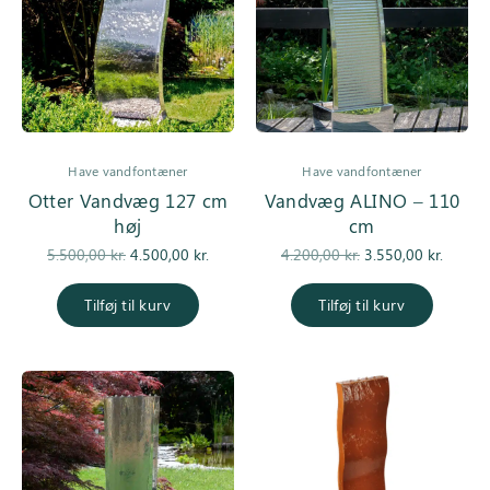
Have vandfontæner
Have vandfontæner
Otter Vandvæg 127 cm
Vandvæg ALINO – 110
høj
cm
Den
Den
Den
De
5.500,00
kr.
4.500,00
kr.
4.200,00
kr.
3.550,00
kr.
oprindelige
aktuelle pris
oprindelige
aktuell
pris var:
er:
pris var:
er
Tilføj til kurv
Tilføj til kurv
5.500,00 kr..
4.500,00 kr..
4.200,00 kr..
3.550,0