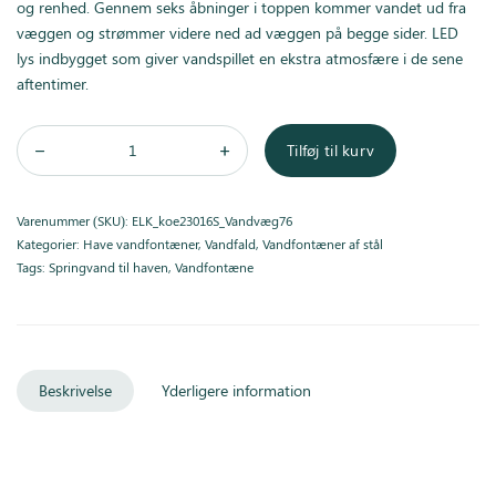
og renhed. Gennem seks åbninger i toppen kommer vandet ud fra
væggen og strømmer videre ned ad væggen på begge sider. LED
lys indbygget som giver vandspillet en ekstra atmosfære i de sene
aftentimer.
Tilføj til kurv
Varenummer (SKU):
ELK_koe23016S_Vandvæg76
Kategorier:
Have vandfontæner
,
Vandfald
,
Vandfontæner af stål
Tags:
Springvand til haven
,
Vandfontæne
Beskrivelse
Yderligere information