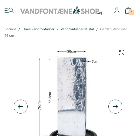
0
Forside
/
Have vandfontæner
/
Vandfontæner af stål
/
Garden Vandvæg
76 cm
Have vandfontæner
Indendørs vandfontæner
Byg selv
Tilbehør
Inspiration
Køb gavekort