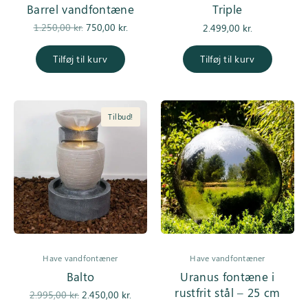
Barrel vandfontæne
Triple
Den
Den
1.250,00
kr.
750,00
kr.
2.499,00
kr.
oprindelige
aktuelle
pris var:
pris er:
Tilføj til kurv
Tilføj til kurv
1.250,00 kr..
750,00 kr..
Tilbud!
Have vandfontæner
Have vandfontæner
Balto
Uranus fontæne i
rustfrit stål – 25 cm
Den
Den
2.995,00
kr.
2.450,00
kr.