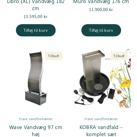
Libro (XL) Vandvæg 182
Muro Vandvæg 176 cm
cm
11.900,00
kr.
15.595,00
kr.
Tilføj til kurv
Tilføj til kurv
Tilbud!
Tilbud!
Have vandfontæner
Have vandfontæner
Wave Vandvæg 97 cm
KOBRA vandfald –
høj
komplet sæt