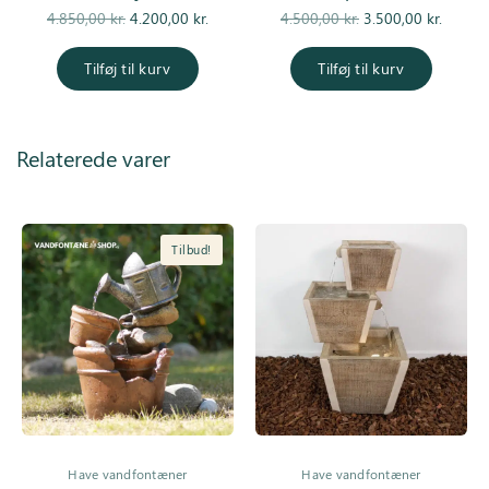
Den
Den
Den
De
4.850,00
kr.
4.200,00
kr.
4.500,00
kr.
3.500,00
kr.
oprindelige
aktuelle pris
oprindelige
aktuell
pris var:
er:
pris var:
er
Tilføj til kurv
Tilføj til kurv
4.850,00 kr..
4.200,00 kr..
4.500,00 kr..
3.500,0
Relaterede varer
Tilbud!
Have vandfontæner
Have vandfontæner