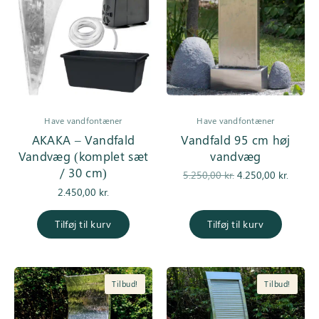
Have vandfontæner
Have vandfontæner
AKAKA – Vandfald
Vandfald 95 cm høj
Vandvæg (komplet sæt
vandvæg
/ 30 cm)
Den
De
5.250,00
kr.
4.250,00
kr.
oprindelige
aktuell
2.450,00
kr.
pris var:
er
5.250,00 kr..
4.250,0
Tilføj til kurv
Tilføj til kurv
Tilbud!
Tilbud!