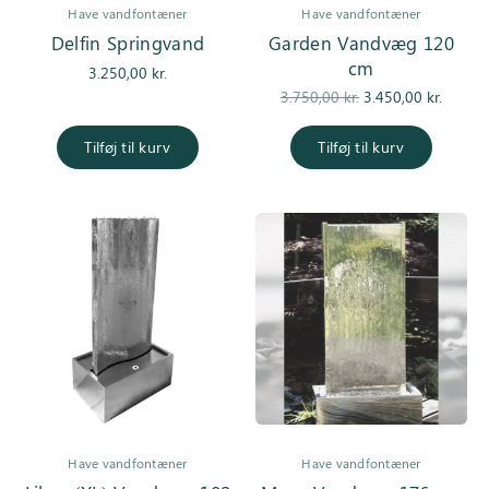
Have vandfontæner
Have vandfontæner
Delfin Springvand
Garden Vandvæg 120
cm
3.250,00
kr.
Den
De
3.750,00
kr.
3.450,00
kr.
oprindelige
aktuell
pris var:
er
Tilføj til kurv
Tilføj til kurv
3.750,00 kr..
3.450,0
Have vandfontæner
Have vandfontæner