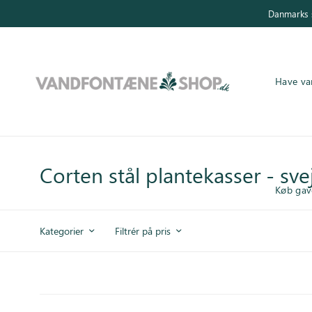
Danmarks s
Have va
Have vandfontæner
Indendørs vandfontæner
Corten stål plantekasser - s
Køb gav
Byg selv
Kategorier
Filtrér på pris
Tilbehør
Inspiration
Køb gavekort