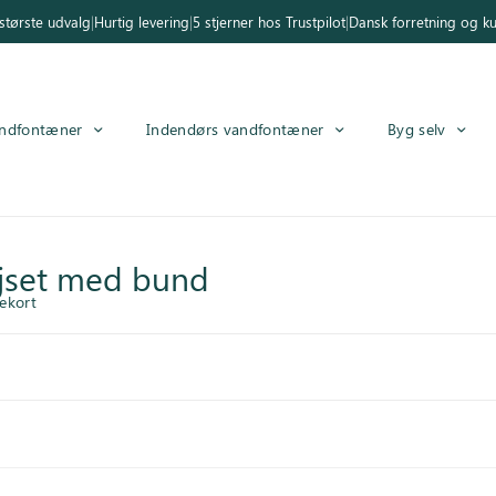
tørste udvalg
|
Hurtig levering
|
5 stjerner hos Trustpilot
|
Dansk forretning og k
ndfontæner
Indendørs vandfontæner
Byg selv
vejset med bund
ekort