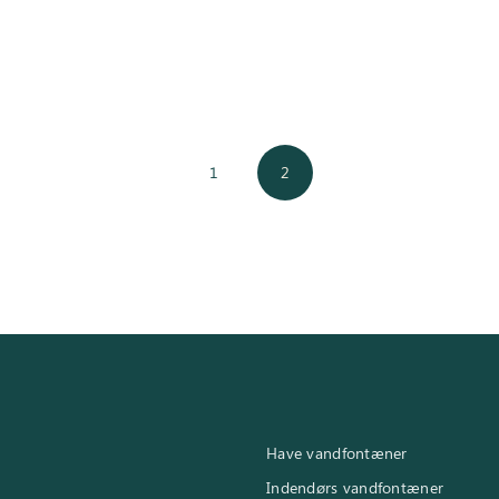
1
2
Have vandfontæner
Indendørs vandfontæner