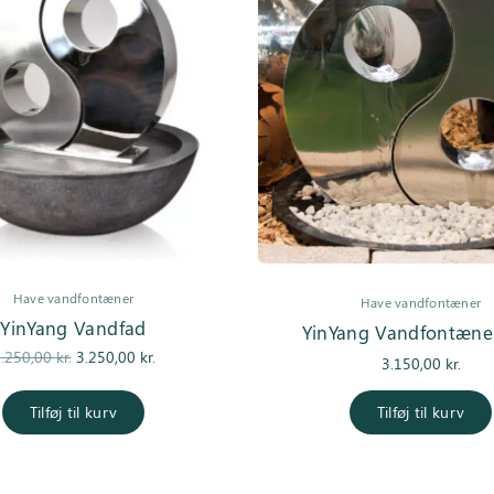
Have vandfontæner
Have vandfontæner
YinYang Vandfad
YinYang Vandfontæne i
Den
Den
.250,00
kr.
3.250,00
kr.
3.150,00
kr.
oprindelige
aktuelle pris
pris var:
er:
Tilføj til kurv
Tilføj til kurv
4.250,00 kr..
3.250,00 kr..