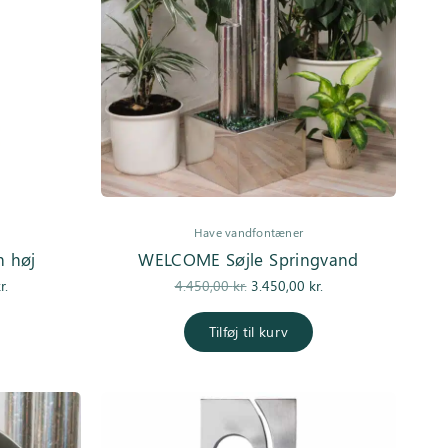
Have vandfontæner
 høj
WELCOME Søjle Springvand
Den
Den
Den
r.
4.450,00
kr.
3.450,00
kr.
e
aktuelle pris
oprindelige
aktuelle pris
er:
pris var:
er:
Tilføj til kurv
..
4.200,00 kr..
4.450,00 kr..
3.450,00 kr..