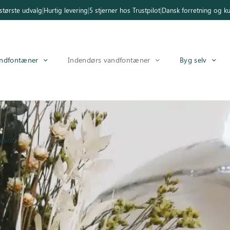
tørste udvalg
|
Hurtig levering
|
5 stjerner hos Trustpilot
|
Dansk forretning og k
ndfontæner
Indendørs vandfontæner
Byg selv
ekort