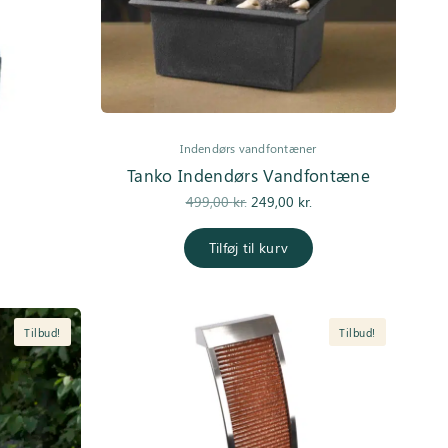
Indendørs vandfontæner
Tanko Indendørs Vandfontæne
Den
Den
499,00
kr.
249,00
kr.
oprindelige
aktuelle
pris var:
pris er:
Tilføj til kurv
499,00 kr..
249,00 kr..
Tilbud!
Tilbud!