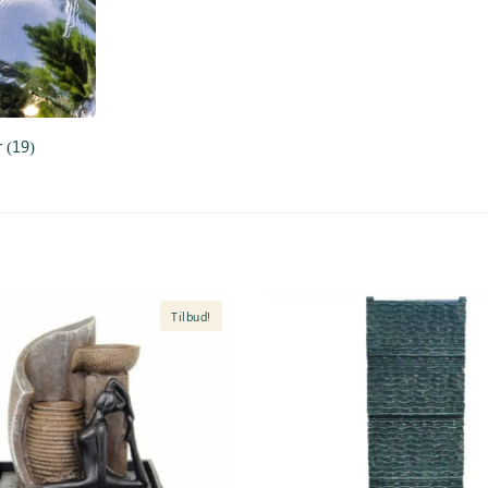
r
(19)
Tilbud!