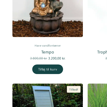
Have vandfontæner
Tempo
Trop
Den
Den
3.800,00
kr.
3.200,00
kr.
3
oprindelige
aktuelle pris
pris var:
er:
Tilføj til kurv
3.800,00 kr..
3.200,00 kr..
Tilbud!