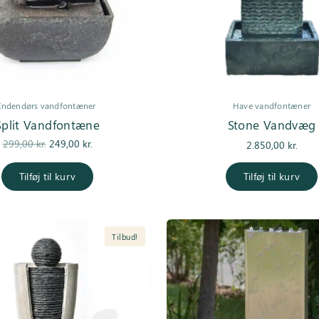
Indendørs vandfontæner
Have vandfontæner
Split Vandfontæne
Stone Vandvæg
Den
Den
299,00
kr.
249,00
kr.
2.850,00
kr.
oprindelige
aktuelle
pris var:
pris er:
Tilføj til kurv
Tilføj til kurv
299,00 kr..
249,00 kr..
Tilbud!