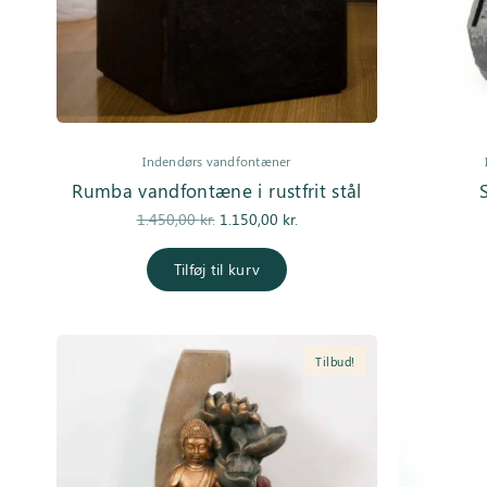
Indendørs vandfontæner
Rumba vandfontæne i rustfrit stål
Den
Den
1.450,00
kr.
1.150,00
kr.
oprindelige
aktuelle pris
pris var:
er:
Tilføj til kurv
1.450,00 kr..
1.150,00 kr..
Tilbud!