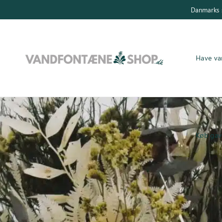
Danmarks s
Have va
Have vandfontæner
Indendørs vandfontæner
Køb gav
Byg selv
Tilbehør
Inspiration
Køb gavekort