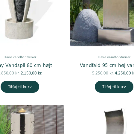
Have vandfontæner
Have vandfontæner
hy Vandspil 80 cm højt
Vandfald 95 cm høj v
Den
Den
Den
.850,00
kr.
2.150,00
kr.
5.250,00
kr.
4.250,00
k
oprindelige
aktuelle pris
oprindelig
pris var:
er:
pris var:
Tilføj til kurv
Tilføj til kurv
3.850,00 kr..
2.150,00 kr..
5.250,00 kr