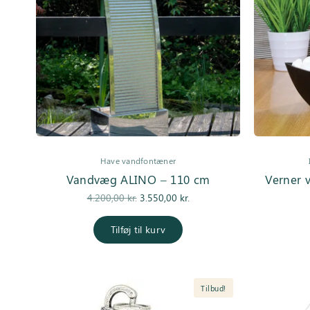
Have vandfontæner
Vandvæg ALINO – 110 cm
Verner v
Den
Den
4.200,00
kr.
3.550,00
kr.
oprindelige
aktuelle pris
pris var:
er:
Tilføj til kurv
4.200,00 kr..
3.550,00 kr..
Tilbud!