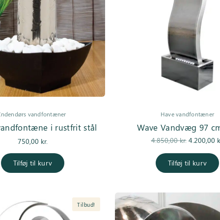
Indendørs vandfontæner
Have vandfontæner
andfontæne i rustfrit stål
Wave Vandvæg 97 cm
Den
4.850,00
kr.
4.200,00
k
750,00
kr.
oprindelig
pris var:
Tilføj til kurv
Tilføj til kurv
4.850,00 kr
Tilbud!