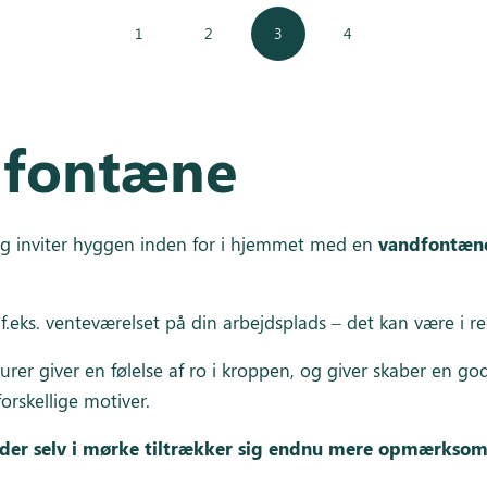
1
2
3
4
dfontæne
og inviter hyggen inden for i hjemmet med en
vandfontæn
eks. venteværelset på din arbejdsplads – det kan være i rece
er giver en følelse af ro i kroppen, og giver skaber en g
orskellige motiver.
der selv i mørke tiltrækker sig endnu mere opmærksomh