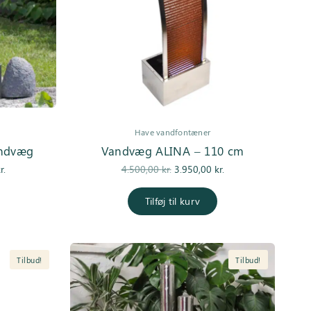
Have vandfontæner
andvæg
Vandvæg ALINA – 110 cm
Den
Den
Den
r.
4.500,00
kr.
3.950,00
kr.
e
aktuelle pris
oprindelige
aktuelle pris
er:
pris var:
er:
Tilføj til kurv
..
4.250,00 kr..
4.500,00 kr..
3.950,00 kr..
Tilbud!
Tilbud!