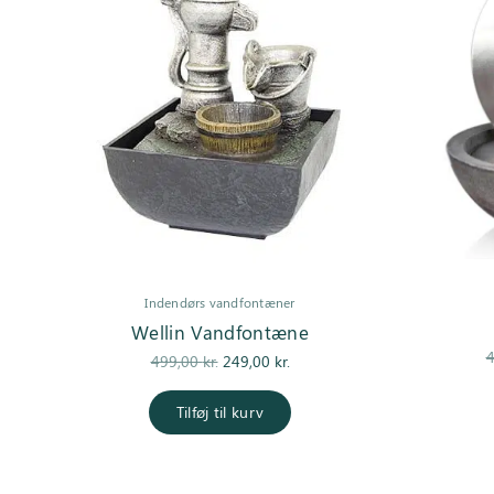
Indendørs vandfontæner
Wellin Vandfontæne
4
Den
Den
499,00
kr.
249,00
kr.
oprindelige
aktuelle
pris var:
pris er:
Tilføj til kurv
499,00 kr..
249,00 kr..