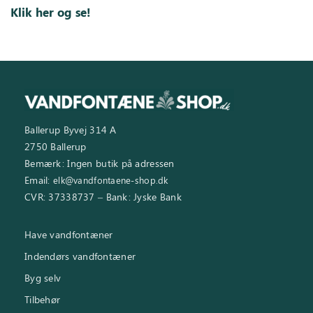
Klik her og se!
Ballerup Byvej 314 A
2750 Ballerup
Bemærk: Ingen butik på adressen
Email:
elk@vandfontaene-shop.dk
CVR: 37338737 – Bank: Jyske Bank
Have vandfontæner
Indendørs vandfontæner
Byg selv
Tilbehør