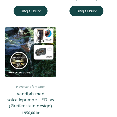
pris var:
er:
oprindelige
aktuell
2.985,00 kr..
2.550,00 kr..
pris var:
er
Tilføj til kurv
Tilføj til kurv
2.670,00 kr..
2.450,0
Have vandfontæner
Vandløb med
solcellepumpe, LED lys
(Greifenstein design)
1.950,00
kr.