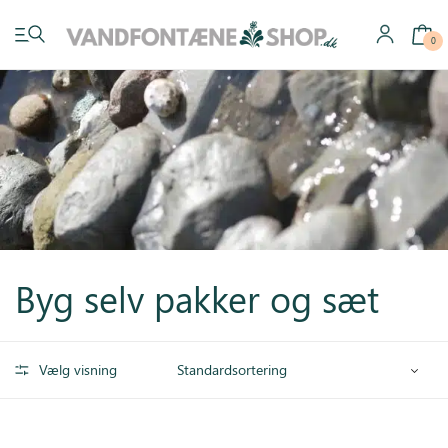
0
Have vandfontæner
Indendørs vandfontæner
Byg selv pakker og sæt
Byg selv
Tilbehør
Vælg visning
Inspiration
Køb gavekort