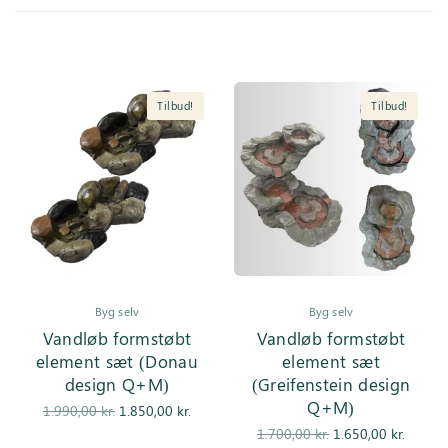
Inspiration
Galleri
Tilbud!
Tilbud!
Kundeservice
Byg selv
Byg selv
Vandløb formstøbt
Vandløb formstøbt
element sæt (Donau
element sæt
design Q+M)
(Greifenstein design
Q+M)
Den
Den
1.990,00
kr.
1.850,00
kr.
oprindelige
aktuelle pris
Den
De
1.700,00
kr.
1.650,00
kr.