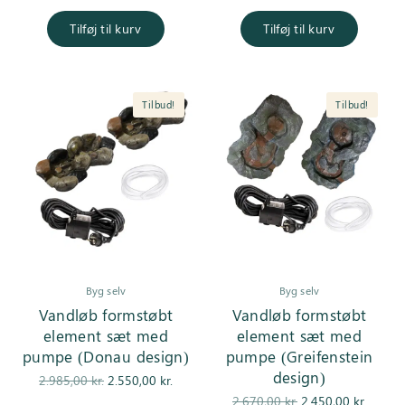
pris var:
er:
oprindelige
aktuell
1.990,00 kr..
1.850,00 kr..
pris var:
er
Tilføj til kurv
Tilføj til kurv
1.700,00 kr..
1.650,0
Tilbud!
Tilbud!
Byg selv
Byg selv
Vandløb formstøbt
Vandløb formstøbt
element sæt med
element sæt med
pumpe (Donau design)
pumpe (Greifenstein
design)
Den
Den
2.985,00
kr.
2.550,00
kr.
oprindelige
aktuelle pris
Den
De
2.670,00
kr.
2.450,00
kr.