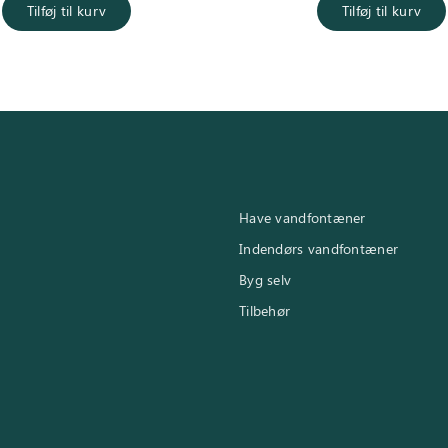
pris var:
er:
pris var:
Tilføj til kurv
Tilføj til kurv
2.600,00 kr..
2.195,00 kr..
2.450,00 kr
Have vandfontæner
Indendørs vandfontæner
Byg selv
Tilbehør