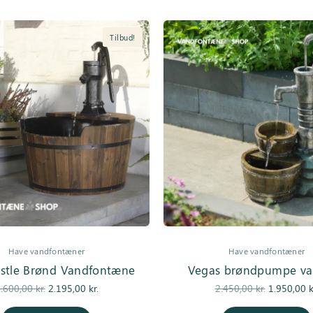
Tilbud!
Have vandfontæner
Have vandfontæner
stle Brønd Vandfontæne
Vegas brøndpumpe va
Den
Den
Den
.600,00
kr.
2.195,00
kr.
2.450,00
kr.
1.950,00
k
oprindelige
aktuelle pris
oprindelig