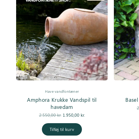
Inspiration
Galleri
Kundeservice
Have vandfontæner
Amphora Krukke Vandspil til
Basel
havedam
2
Den
Den
2.550,00
kr.
1.950,00
kr.
oprindelige
aktuelle pris
pris var:
er:
Tilføj til kurv
2.550,00 kr..
1.950,00 kr..