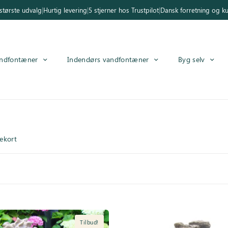
tørste udvalg
|
Hurtig levering
|
5 stjerner hos Trustpilot
|
Dansk forretning og k
ndfontæner
Indendørs vandfontæner
Byg selv
ekort
Tilbud!