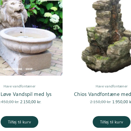
Have vandfontæner
Have vandfontæner
 Løve Vandspil med lys
Chios Vandfontæne med 
Den
Den
Den
.450,00
kr.
2.150,00
kr.
2.150,00
kr.
1.950,00
k
oprindelige
aktuelle pris
oprindelig
pris var:
er:
pris var:
2.450,00 kr..
2.150,00 kr..
2.150,00 kr
Tilføj til kurv
Tilføj til kurv