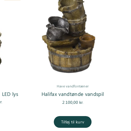
Have vandfontæner
LED lys
Halifax vandtønde vandspil
Den
r.
2.100,00
kr.
e
aktuelle pris
er:
..
1.950,00 kr..
Tilføj til kurv