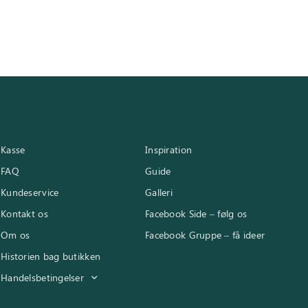
er:
..
1.950,00 kr..
Kasse
Inspiration
FAQ
Guide
Kundeservice
Galleri
Kontakt os
Facebook Side – følg os
Om os
Facebook Gruppe – få ideer
Historien bag butikken
Handelsbetingelser