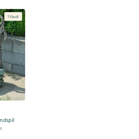
Tilbud!
ndspil
Den
r.
e
aktuelle pris