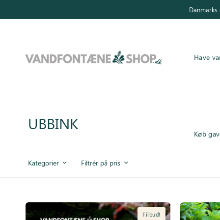
Danmarks s
Have va
Have vandfontæner
Indendørs vandfontæner
UBBINK
Køb gav
Byg selv
Kategorier
Filtrér på pris
Tilbehør
Inspiration
Tilbud!
Køb gavekort