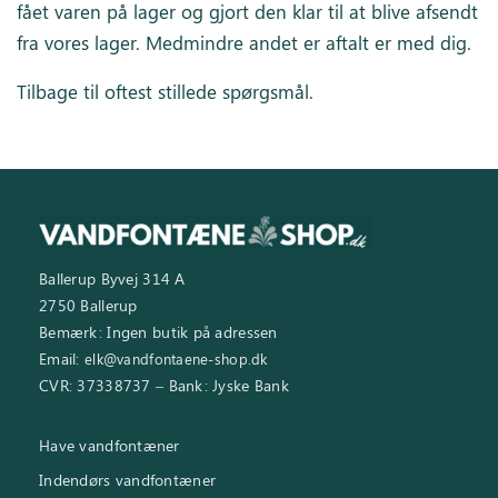
fået varen på lager og gjort den klar til at blive afsendt
fra vores lager. Medmindre andet er aftalt er med dig.
Inspiration
Tilbage til oftest stillede spørgsmål
.
Galleri
Kundeservice
Ballerup Byvej 314 A
2750 Ballerup
Bemærk: Ingen butik på adressen
Email:
elk@vandfontaene-shop.dk
CVR: 37338737 – Bank: Jyske Bank
Have vandfontæner
Indendørs vandfontæner