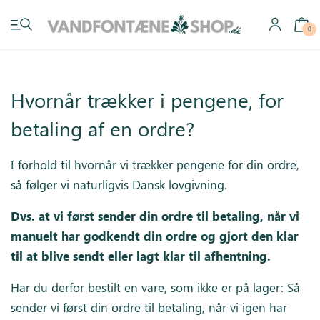
0
Hvornår trækker i pengene, for
betaling af en ordre?
Have vandfontæner
I forhold til hvornår vi trækker pengene for din ordre,
Indendørs vandfontæner
så følger vi naturligvis Dansk lovgivning.
Byg selv
Dvs. at vi først sender din ordre til betaling, når vi
manuelt har godkendt din ordre og gjort den klar
Tilbehør
til at blive sendt eller lagt klar til afhentning.
Inspiration
Har du derfor bestilt en vare, som ikke er på lager: Så
sender vi først din ordre til betaling, når vi igen har
Køb gavekort