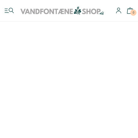
0
Have vandfontæner
Indendørs vandfontæner
Byg selv
Tilbehør
Inspiration
Køb gavekort