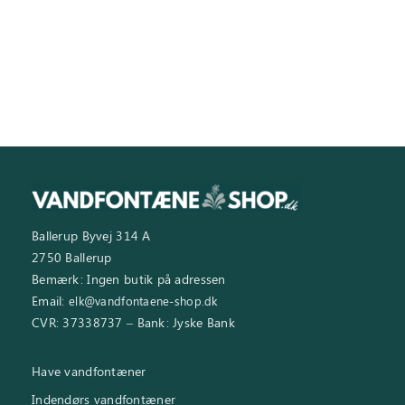
Inspiration
Galleri
Kundeservice
Ballerup Byvej 314 A
2750 Ballerup
Bemærk: Ingen butik på adressen
Email:
elk@vandfontaene-shop.dk
CVR: 37338737 – Bank: Jyske Bank
Have vandfontæner
Indendørs vandfontæner